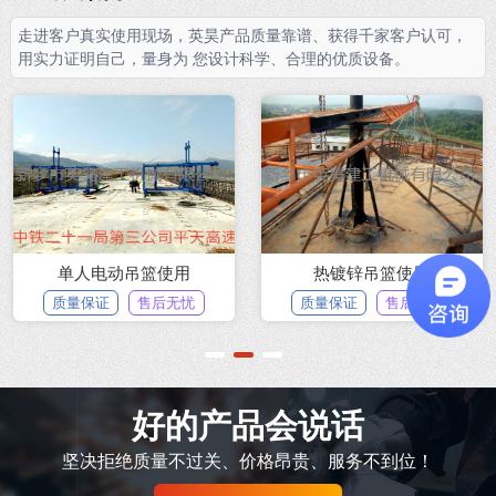
走进客户真实使用现场，英昊产品质量靠谱、获得千家客户认可，
用实力证明自己，量身为 您设计科学、合理的优质设备。
单人电动吊篮使用
热镀锌吊篮使用
质量保证
售后无忧
质量保证
售后无忧
1
2
3
好的产品会说话
坚决拒绝质量不过关、价格昂贵、服务不到位！