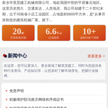
新乡市英昊建工机械有限公司，地处我国中部的平原豫北地区。
这里历史悠久，交通发达，人杰地灵。我公司创建于二十世纪末
期，位于河南省小店工业园区，占地面积6600平方米，是*从事开
发制造的建筑机械厂家。旗下...
20
6.6
10+
年
千㎡
开发制造经验
占地面积
远销10多个国家
新闻中心
查看更多 +
在这里，您可以更深入、更全面地了解英昊建工。同时为您提供各
种行业资讯、产品知识等，让您及时了解市场变化、把握行业脉
搏。
免责声明
积极维护防汛救灾网络秩序倡议书