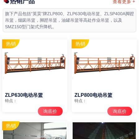
热销产品
查看更多 +
旗下产品包括“英昊”牌ZLP800、ZLP630电动吊篮、ZLSP400A脚蹬
吊篮，烟囱吊篮，脚蹬吊篮，油罐吊篮等高处作业吊篮，以及
SMZ150型门架式升降机。
ZLP630电动吊篮
ZLP800电动吊篮
特点：
特点：
询底价
询底价