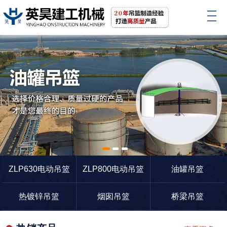
1
2
3
ZLP630电动吊篮
ZLP800电动吊篮
油罐吊篮
热镀锌吊篮
烟囱吊篮
桥梁吊篮