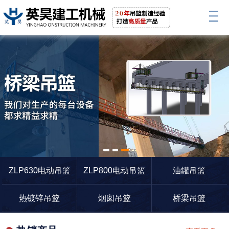
1
2
3
ZLP630电动吊篮
ZLP800电动吊篮
油罐吊篮
热镀锌吊篮
烟囱吊篮
桥梁吊篮