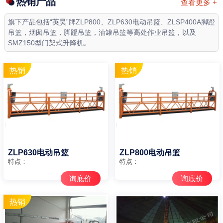
热销产品
查看更多 +
旗下产品包括“英昊”牌ZLP800、ZLP630电动吊篮、ZLSP400A脚蹬
吊篮，烟囱吊篮，脚蹬吊篮，油罐吊篮等高处作业吊篮，以及
SMZ150型门架式升降机。
ZLP630电动吊篮
ZLP800电动吊篮
特点：
特点：
询底价
询底价