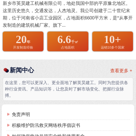
新乡市英昊建工机械有限公司，地处我国中部的平原豫北地区。
这里历史悠久，交通发达，人杰地灵。我公司创建于二十世纪末
期，位于河南省小店工业园区，占地面积6600平方米，是*从事开
发制造的建筑机械厂家。旗下...
20
6.6
10+
年
千㎡
开发制造经验
占地面积
远销10多个国家
新闻中心
查看更多 +
在这里，您可以更深入、更全面地了解英昊建工。同时为您提供各
种行业资讯、产品知识等，让您及时了解市场变化、把握行业脉
搏。
免责声明
积极维护防汛救灾网络秩序倡议书