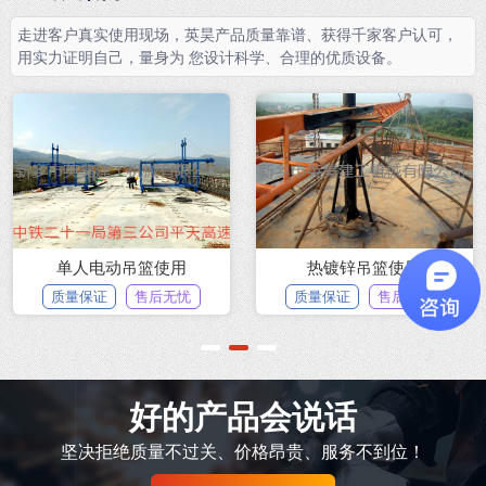
走进客户真实使用现场，英昊产品质量靠谱、获得千家客户认可，
用实力证明自己，量身为 您设计科学、合理的优质设备。
单人电动吊篮使用
热镀锌吊篮使用
质量保证
售后无忧
质量保证
售后无忧
1
2
3
好的产品会说话
坚决拒绝质量不过关、价格昂贵、服务不到位！