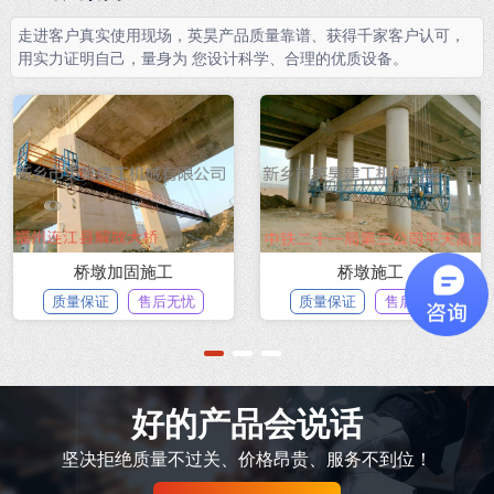
走进客户真实使用现场，英昊产品质量靠谱、获得千家客户认可，
用实力证明自己，量身为 您设计科学、合理的优质设备。
桥墩加固施工
桥墩施工
质量保证
售后无忧
质量保证
售后无忧
1
2
3
好的产品会说话
坚决拒绝质量不过关、价格昂贵、服务不到位！