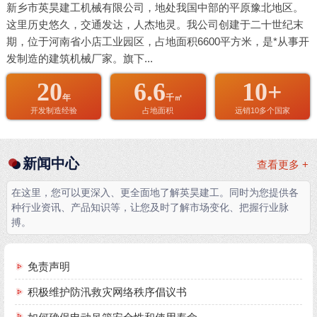
新乡市英昊建工机械有限公司，地处我国中部的平原豫北地区。
这里历史悠久，交通发达，人杰地灵。我公司创建于二十世纪末
期，位于河南省小店工业园区，占地面积6600平方米，是*从事开
发制造的建筑机械厂家。旗下...
20
6.6
10+
年
千㎡
开发制造经验
占地面积
远销10多个国家
新闻中心
查看更多 +
在这里，您可以更深入、更全面地了解英昊建工。同时为您提供各
种行业资讯、产品知识等，让您及时了解市场变化、把握行业脉
搏。
免责声明
积极维护防汛救灾网络秩序倡议书