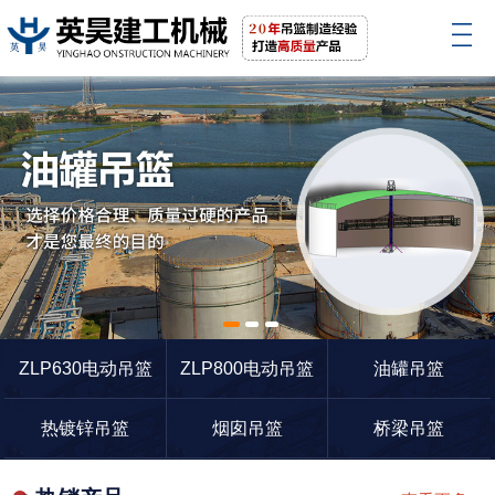
1
2
3
ZLP630电动吊篮
ZLP800电动吊篮
油罐吊篮
热镀锌吊篮
烟囱吊篮
桥梁吊篮