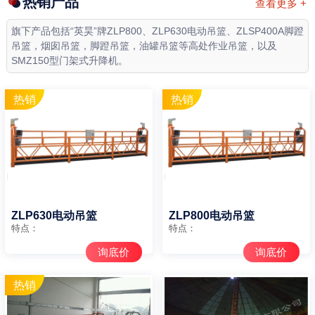
热销产品
查看更多 +
旗下产品包括“英昊”牌ZLP800、ZLP630电动吊篮、ZLSP400A脚蹬
吊篮，烟囱吊篮，脚蹬吊篮，油罐吊篮等高处作业吊篮，以及
SMZ150型门架式升降机。
ZLP630电动吊篮
ZLP800电动吊篮
特点：
特点：
询底价
询底价