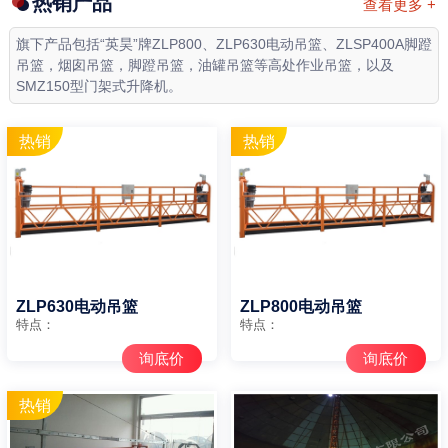
热销产品
查看更多 +
旗下产品包括“英昊”牌ZLP800、ZLP630电动吊篮、ZLSP400A脚蹬
吊篮，烟囱吊篮，脚蹬吊篮，油罐吊篮等高处作业吊篮，以及
SMZ150型门架式升降机。
ZLP630电动吊篮
ZLP800电动吊篮
特点：
特点：
询底价
询底价