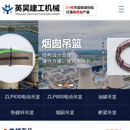
1
2
3
ZLP630电动吊篮
ZLP800电动吊篮
油罐吊篮
热镀锌吊篮
烟囱吊篮
桥梁吊篮