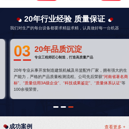
20年行业经验 质量保证
我们对生产的每台设备都要求精益求精，认真做好每一台机器
03
20年品质沉淀
专业工程师匠心制造，打造高质量产品
20年专业从事开发制造建筑机械及吊篮配件厂家，拥有强大的生
产能力，严格的产品质量检测流程。公司先后荣获
“河南省著名商
标”、“质量信用3A级企业”、“科技成果鉴定”、“质量体系认证“
等
100余项荣誉。
1
2
3
成功案例
查看更多 +