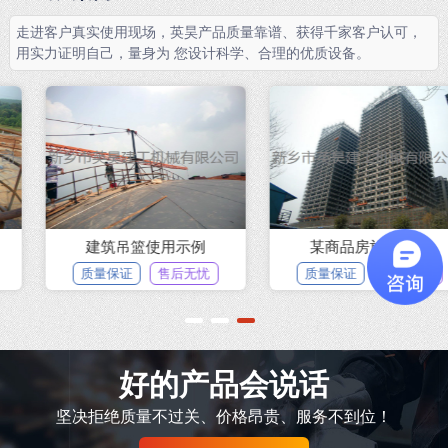
走进客户真实使用现场，英昊产品质量靠谱、获得千家客户认可，
用实力证明自己，量身为 您设计科学、合理的优质设备。
建筑吊篮使用示例
某商品房施工现场
质量保证
售后无忧
质量保证
售后无忧
1
2
3
好的产品会说话
坚决拒绝质量不过关、价格昂贵、服务不到位！