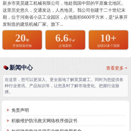
新乡市英昊建工机械有限公司，地处我国中部的平原豫北地区。
这里历史悠久，交通发达，人杰地灵。我公司创建于二十世纪末
期，位于河南省小店工业园区，占地面积6600平方米，是*从事开
发制造的建筑机械厂家。旗下...
20
6.6
10+
年
千㎡
开发制造经验
占地面积
远销10多个国家
新闻中心
查看更多 +
在这里，您可以更深入、更全面地了解英昊建工。同时为您提供各
种行业资讯、产品知识等，让您及时了解市场变化、把握行业脉
搏。
免责声明
积极维护防汛救灾网络秩序倡议书