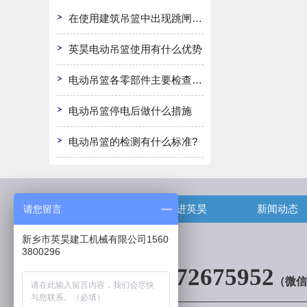
在使用建筑吊篮中出现跳闸怎么办
英昊电动吊篮使用有什么优势
电动吊篮各零部件主要检查哪些?
电动吊篮停电后做什么措施
电动吊篮的检测有什么标准?
首页
走进英昊
新闻动态
请您留言
新乡市英昊建工机械有限公司1560
3800296
13072675952
（微信