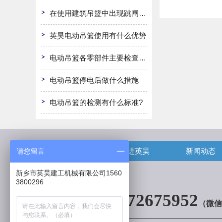
在使用建筑吊篮中出现跳闸怎么办
英昊电动吊篮使用有什么优势
电动吊篮各零部件主要检查哪些?
电动吊篮停电后做什么措施
电动吊篮的检测有什么标准?
首页
走进英昊
新闻动态
请您留言
新乡市英昊建工机械有限公司1560
3800296
13072675952
（微信