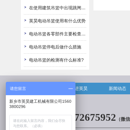
在使用建筑吊篮中出现跳闸怎么办
英昊电动吊篮使用有什么优势
电动吊篮各零部件主要检查哪些?
电动吊篮停电后做什么措施
电动吊篮的检测有什么标准?
首页
走进英昊
新闻动态
请您留言
新乡市英昊建工机械有限公司1560
3800296
13072675952
（微信