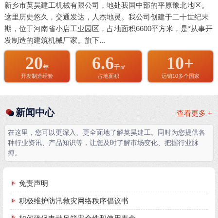
新乡市英昊建工机械有限公司，地处我国中部的平原豫北地区。
这里历史悠久，交通发达，人杰地灵。我公司创建于二十世纪末
期，位于河南省小店工业园区，占地面积6600平方米，是*从事开
发制造的建筑机械厂家。旗下...
20
6.6
10+
年
千㎡
开发制造经验
占地面积
远销10多个国家
新闻中心
查看更多 +
在这里，您可以更深入、更全面地了解英昊建工。同时为您提供各
种行业资讯、产品知识等，让您及时了解市场变化、把握行业脉
搏。
免责声明
积极维护防汛救灾网络秩序倡议书