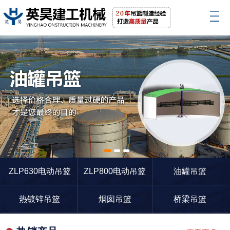
1
2
3
ZLP630电动吊篮
ZLP800电动吊篮
油罐吊篮
热镀锌吊篮
烟囱吊篮
桥梁吊篮