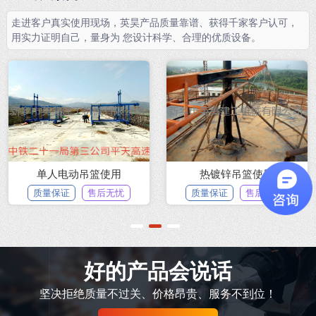
走进客户真实使用现场，英昊产品质量靠谱、获得千家客户认可，
用实力证明自己，量身为 您设计科学、合理的优质设备。
单人电动吊篮使用
热镀锌吊篮使用
质量保证
售后无忧
质量保证
售后无忧
1
2
3
好的产品会说话
坚决拒绝质量不过关、价格昂贵、服务不到位！