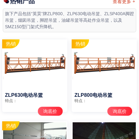
热销产品
查看更多 +
旗下产品包括“英昊”牌ZLP800、ZLP630电动吊篮、ZLSP400A脚蹬
吊篮，烟囱吊篮，脚蹬吊篮，油罐吊篮等高处作业吊篮，以及
SMZ150型门架式升降机。
ZLP630电动吊篮
ZLP800电动吊篮
特点：
特点：
询底价
询底价