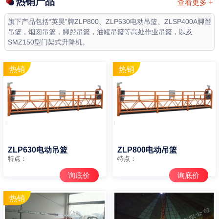
热销产品
查看更多 +
旗下产品包括“英昊”牌ZLP800、ZLP630电动吊篮、ZLSP400A脚蹬
吊篮，烟囱吊篮，脚蹬吊篮，油罐吊篮等高处作业吊篮，以及
SMZ150型门架式升降机。
ZLP630电动吊篮
ZLP800电动吊篮
特点：
特点：
询底价
询底价