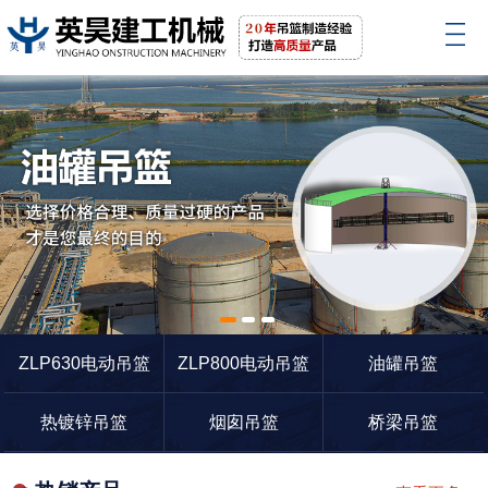
1
2
3
ZLP630电动吊篮
ZLP800电动吊篮
油罐吊篮
热镀锌吊篮
烟囱吊篮
桥梁吊篮