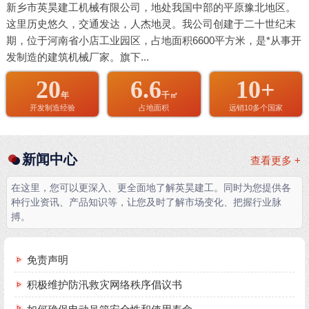
新乡市英昊建工机械有限公司，地处我国中部的平原豫北地区。
这里历史悠久，交通发达，人杰地灵。我公司创建于二十世纪末
期，位于河南省小店工业园区，占地面积6600平方米，是*从事开
发制造的建筑机械厂家。旗下...
20
6.6
10+
年
千㎡
开发制造经验
占地面积
远销10多个国家
新闻中心
查看更多 +
在这里，您可以更深入、更全面地了解英昊建工。同时为您提供各
种行业资讯、产品知识等，让您及时了解市场变化、把握行业脉
搏。
免责声明
积极维护防汛救灾网络秩序倡议书