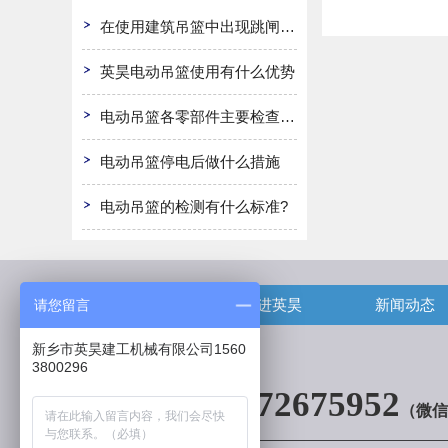
在使用建筑吊篮中出现跳闸怎么办
英昊电动吊篮使用有什么优势
电动吊篮各零部件主要检查哪些?
电动吊篮停电后做什么措施
电动吊篮的检测有什么标准?
首页
走进英昊
新闻动态
请您留言
新乡市英昊建工机械有限公司1560
3800296
13072675952
（微信