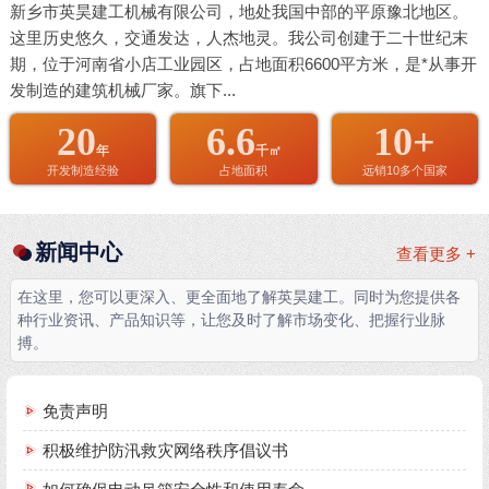
新乡市英昊建工机械有限公司，地处我国中部的平原豫北地区。
这里历史悠久，交通发达，人杰地灵。我公司创建于二十世纪末
期，位于河南省小店工业园区，占地面积6600平方米，是*从事开
发制造的建筑机械厂家。旗下...
20
6.6
10+
年
千㎡
开发制造经验
占地面积
远销10多个国家
新闻中心
查看更多 +
在这里，您可以更深入、更全面地了解英昊建工。同时为您提供各
种行业资讯、产品知识等，让您及时了解市场变化、把握行业脉
搏。
免责声明
积极维护防汛救灾网络秩序倡议书