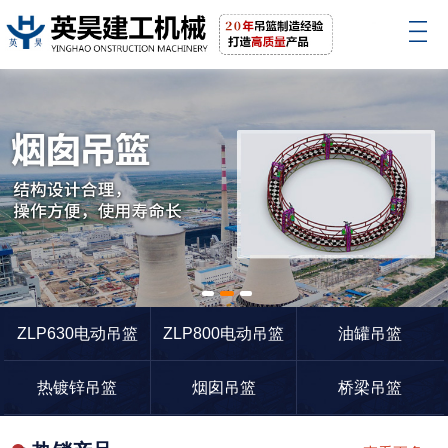
1
2
3
ZLP630电动吊篮
ZLP800电动吊篮
油罐吊篮
热镀锌吊篮
烟囱吊篮
桥梁吊篮