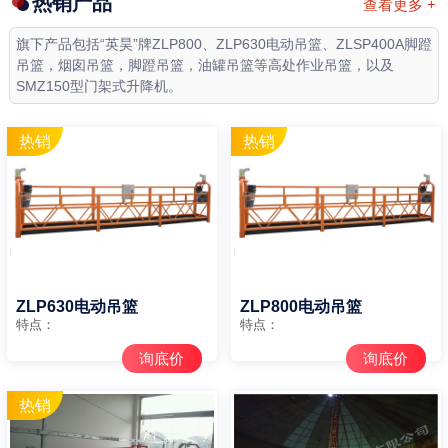
热销产品
查看更多 +
旗下产品包括“英昊”牌ZLP800、ZLP630电动吊篮、ZLSP400A脚蹬
吊篮，烟囱吊篮，脚蹬吊篮，油罐吊篮等高处作业吊篮，以及
SMZ150型门架式升降机。
ZLP630电动吊篮
ZLP800电动吊篮
特点：
特点：
询底价
询底价