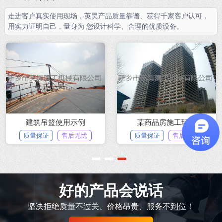
走进客户真实使用现场，英昊产品质量靠谱、获得千家客户认可，
用实力证明自己，量身为 您设计科学、合理的优质设备。
建筑吊篮使用示例
某商品房施工现场
质量保证
售后无忧
质量保证
售后无忧
1
2
3
好的产品会说话
坚决拒绝质量不过关、价格昂贵、服务不到位！