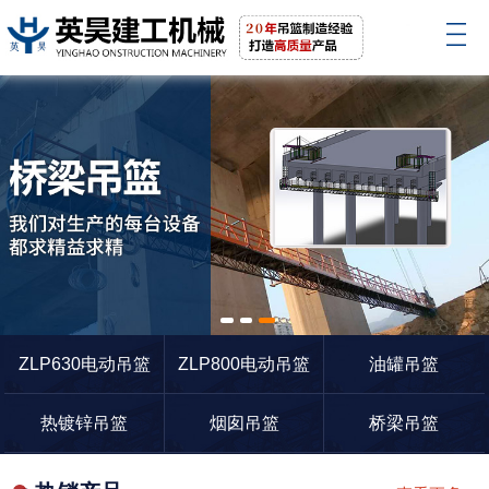
1
2
3
ZLP630电动吊篮
ZLP800电动吊篮
油罐吊篮
热镀锌吊篮
烟囱吊篮
桥梁吊篮