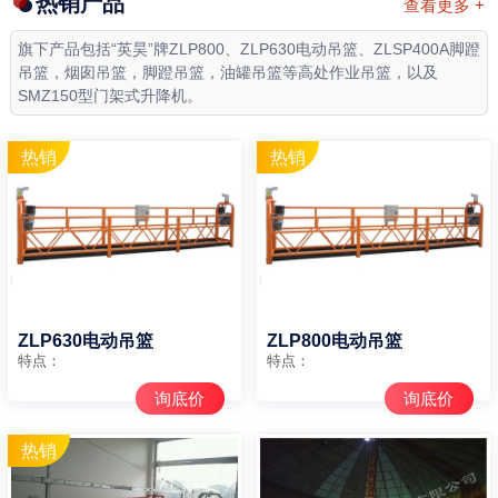
热销产品
查看更多 +
旗下产品包括“英昊”牌ZLP800、ZLP630电动吊篮、ZLSP400A脚蹬
吊篮，烟囱吊篮，脚蹬吊篮，油罐吊篮等高处作业吊篮，以及
SMZ150型门架式升降机。
ZLP630电动吊篮
ZLP800电动吊篮
特点：
特点：
询底价
询底价