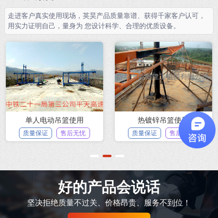
走进客户真实使用现场，英昊产品质量靠谱、获得千家客户认可，
用实力证明自己，量身为 您设计科学、合理的优质设备。
单人电动吊篮使用
热镀锌吊篮使用
质量保证
售后无忧
质量保证
售后无忧
1
2
3
好的产品会说话
坚决拒绝质量不过关、价格昂贵、服务不到位！