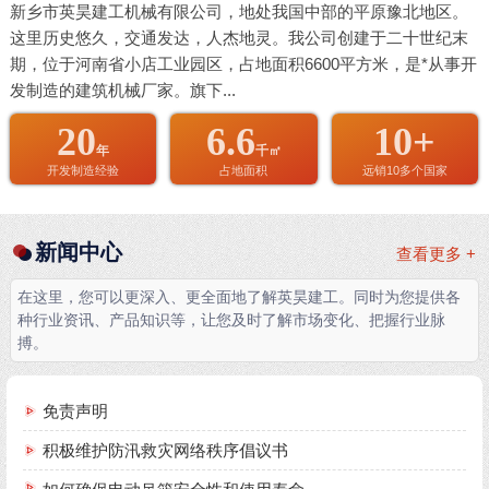
新乡市英昊建工机械有限公司，地处我国中部的平原豫北地区。
这里历史悠久，交通发达，人杰地灵。我公司创建于二十世纪末
期，位于河南省小店工业园区，占地面积6600平方米，是*从事开
发制造的建筑机械厂家。旗下...
20
6.6
10+
年
千㎡
开发制造经验
占地面积
远销10多个国家
新闻中心
查看更多 +
在这里，您可以更深入、更全面地了解英昊建工。同时为您提供各
种行业资讯、产品知识等，让您及时了解市场变化、把握行业脉
搏。
免责声明
积极维护防汛救灾网络秩序倡议书