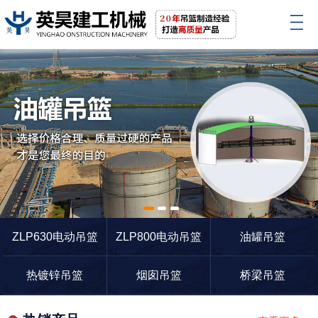
1
2
3
ZLP630电动吊篮
ZLP800电动吊篮
油罐吊篮
热镀锌吊篮
烟囱吊篮
桥梁吊篮