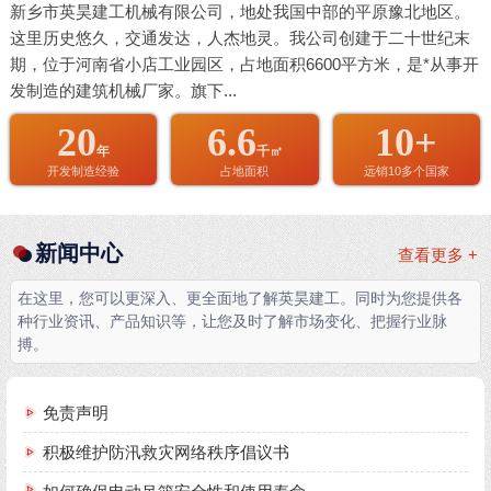
新乡市英昊建工机械有限公司，地处我国中部的平原豫北地区。
这里历史悠久，交通发达，人杰地灵。我公司创建于二十世纪末
期，位于河南省小店工业园区，占地面积6600平方米，是*从事开
发制造的建筑机械厂家。旗下...
20
6.6
10+
年
千㎡
开发制造经验
占地面积
远销10多个国家
新闻中心
查看更多 +
在这里，您可以更深入、更全面地了解英昊建工。同时为您提供各
种行业资讯、产品知识等，让您及时了解市场变化、把握行业脉
搏。
免责声明
积极维护防汛救灾网络秩序倡议书