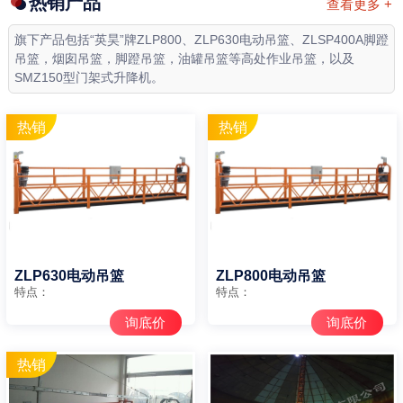
热销产品
查看更多 +
旗下产品包括“英昊”牌ZLP800、ZLP630电动吊篮、ZLSP400A脚蹬
吊篮，烟囱吊篮，脚蹬吊篮，油罐吊篮等高处作业吊篮，以及
SMZ150型门架式升降机。
ZLP630电动吊篮
ZLP800电动吊篮
特点：
特点：
询底价
询底价