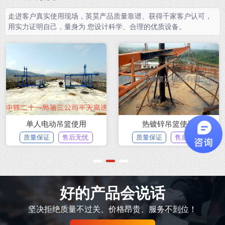
走进客户真实使用现场，英昊产品质量靠谱、获得千家客户认可，
用实力证明自己，量身为 您设计科学、合理的优质设备。
单人电动吊篮使用
热镀锌吊篮使用
质量保证
售后无忧
质量保证
售后无忧
1
2
3
好的产品会说话
坚决拒绝质量不过关、价格昂贵、服务不到位！