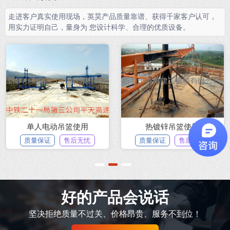
走进客户真实使用现场，英昊产品质量靠谱、获得千家客户认可，
用实力证明自己，量身为 您设计科学、合理的优质设备。
单人电动吊篮使用
热镀锌吊篮使用
质量保证
售后无忧
质量保证
售后无忧
1
2
3
好的产品会说话
坚决拒绝质量不过关、价格昂贵、服务不到位！