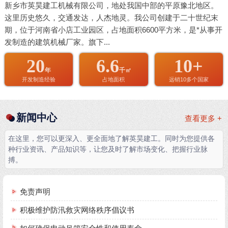
新乡市英昊建工机械有限公司，地处我国中部的平原豫北地区。
这里历史悠久，交通发达，人杰地灵。我公司创建于二十世纪末
期，位于河南省小店工业园区，占地面积6600平方米，是*从事开
发制造的建筑机械厂家。旗下...
20
6.6
10+
年
千㎡
开发制造经验
占地面积
远销10多个国家
新闻中心
查看更多 +
在这里，您可以更深入、更全面地了解英昊建工。同时为您提供各
种行业资讯、产品知识等，让您及时了解市场变化、把握行业脉
搏。
免责声明
积极维护防汛救灾网络秩序倡议书