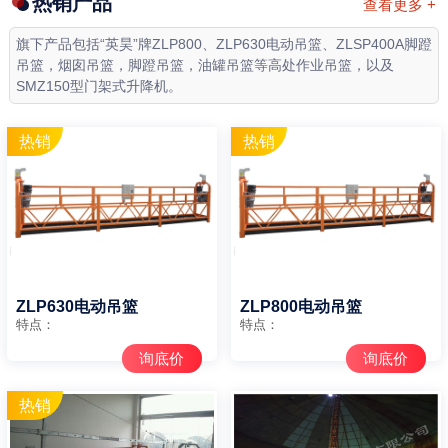
热销产品
查看更多 +
旗下产品包括“英昊”牌ZLP800、ZLP630电动吊篮、ZLSP400A脚蹬
吊篮，烟囱吊篮，脚蹬吊篮，油罐吊篮等高处作业吊篮，以及
SMZ150型门架式升降机。
ZLP630电动吊篮
ZLP800电动吊篮
特点：
特点：
询底价
询底价