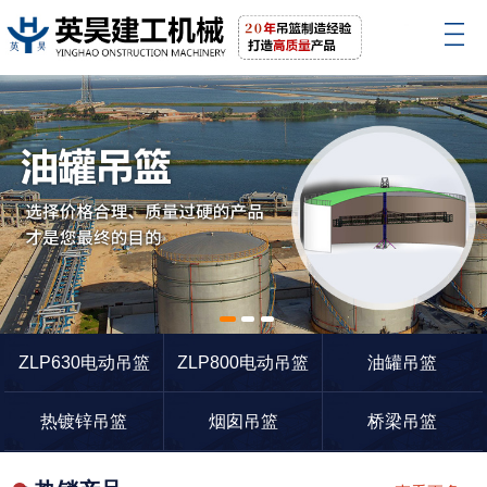
1
2
3
ZLP630电动吊篮
ZLP800电动吊篮
油罐吊篮
热镀锌吊篮
烟囱吊篮
桥梁吊篮