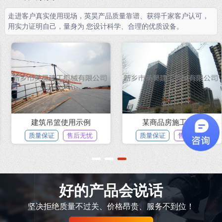
走进客户真实使用现场，英昊产品质量靠谱、获得千家客户认可，
用实力证明自己，量身为 您设计科学、合理的优质设备。
建筑吊篮使用示例
某商品房施工现场
质量保证
售后无忧
质量保证
售后无忧
1
2
3
好的产品会说话
坚决拒绝质量不过关、价格昂贵、服务不到位！