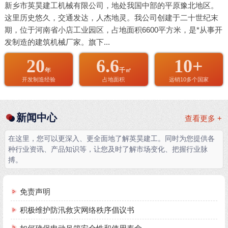
新乡市英昊建工机械有限公司，地处我国中部的平原豫北地区。
这里历史悠久，交通发达，人杰地灵。我公司创建于二十世纪末
期，位于河南省小店工业园区，占地面积6600平方米，是*从事开
发制造的建筑机械厂家。旗下...
20
6.6
10+
年
千㎡
开发制造经验
占地面积
远销10多个国家
新闻中心
查看更多 +
在这里，您可以更深入、更全面地了解英昊建工。同时为您提供各
种行业资讯、产品知识等，让您及时了解市场变化、把握行业脉
搏。
免责声明
积极维护防汛救灾网络秩序倡议书