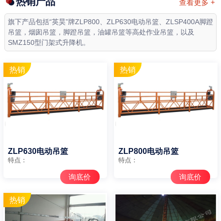
热销产品
查看更多 +
旗下产品包括“英昊”牌ZLP800、ZLP630电动吊篮、ZLSP400A脚蹬
吊篮，烟囱吊篮，脚蹬吊篮，油罐吊篮等高处作业吊篮，以及
SMZ150型门架式升降机。
ZLP630电动吊篮
ZLP800电动吊篮
特点：
特点：
询底价
询底价