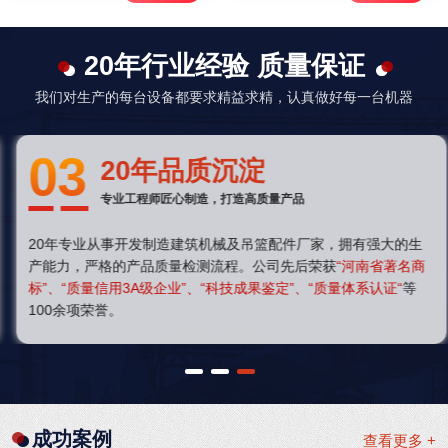
20年行业经验 质量保证
我们对生产的每台设备都要求精益求精，认真做好每一台机器
03
20年品质沉淀
专业工程师匠心制造，打造高质量产品
20年专业从事开发制造建筑机械及吊篮配件厂家，拥有强大的生
产能力，严格的产品质量检测流程。公司先后荣获
“河南省著名商
标”、“质量信用3A级企业”、“科技成果鉴定”、“质量体系认证“
等
100余项荣誉。
1
2
3
成功案例
查看更多 +