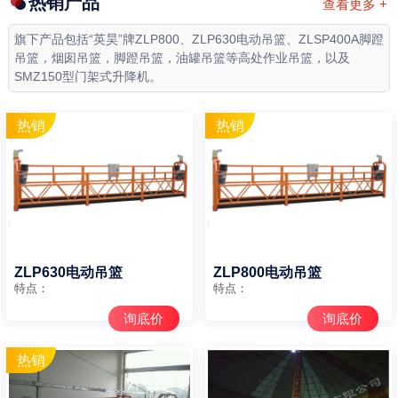
热销产品
查看更多 +
旗下产品包括“英昊”牌ZLP800、ZLP630电动吊篮、ZLSP400A脚蹬
吊篮，烟囱吊篮，脚蹬吊篮，油罐吊篮等高处作业吊篮，以及
SMZ150型门架式升降机。
ZLP630电动吊篮
ZLP800电动吊篮
特点：
特点：
询底价
询底价