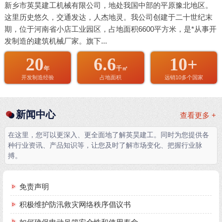
新乡市英昊建工机械有限公司，地处我国中部的平原豫北地区。
这里历史悠久，交通发达，人杰地灵。我公司创建于二十世纪末
期，位于河南省小店工业园区，占地面积6600平方米，是*从事开
发制造的建筑机械厂家。旗下...
20
6.6
10+
年
千㎡
开发制造经验
占地面积
远销10多个国家
新闻中心
查看更多 +
在这里，您可以更深入、更全面地了解英昊建工。同时为您提供各
种行业资讯、产品知识等，让您及时了解市场变化、把握行业脉
搏。
免责声明
积极维护防汛救灾网络秩序倡议书