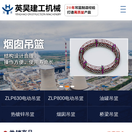
1
2
3
ZLP630电动吊篮
ZLP800电动吊篮
油罐吊篮
热镀锌吊篮
烟囱吊篮
桥梁吊篮