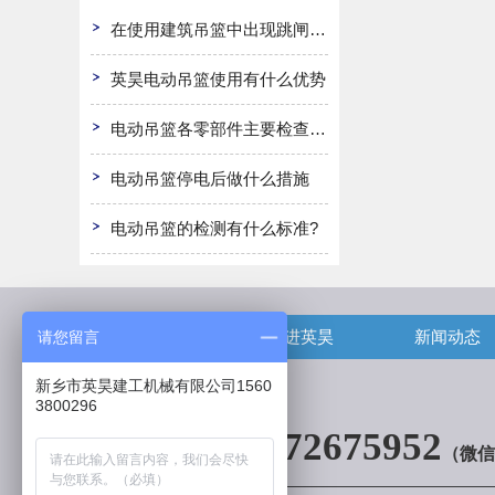
在使用建筑吊篮中出现跳闸怎么办
英昊电动吊篮使用有什么优势
电动吊篮各零部件主要检查哪些?
电动吊篮停电后做什么措施
电动吊篮的检测有什么标准?
首页
走进英昊
新闻动态
请您留言
新乡市英昊建工机械有限公司1560
3800296
13072675952
（微信