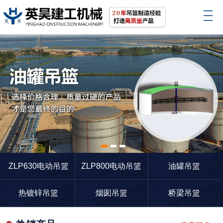
1
2
3
ZLP630电动吊篮
ZLP800电动吊篮
油罐吊篮
热镀锌吊篮
烟囱吊篮
桥梁吊篮