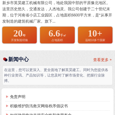
新乡市英昊建工机械有限公司，地处我国中部的平原豫北地区。
这里历史悠久，交通发达，人杰地灵。我公司创建于二十世纪末
期，位于河南省小店工业园区，占地面积6600平方米，是*从事开
发制造的建筑机械厂家。旗下...
20
6.6
10+
年
千㎡
开发制造经验
占地面积
远销10多个国家
新闻中心
查看更多 +
在这里，您可以更深入、更全面地了解英昊建工。同时为您提供各
种行业资讯、产品知识等，让您及时了解市场变化、把握行业脉
搏。
免责声明
积极维护防汛救灾网络秩序倡议书