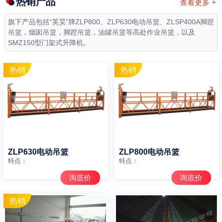
热销产品
查看更多 +
旗下产品包括“英昊”牌ZLP800、ZLP630电动吊篮、ZLSP400A脚蹬
吊篮，烟囱吊篮，脚蹬吊篮，油罐吊篮等高处作业吊篮，以及
SMZ150型门架式升降机。
ZLP630电动吊篮
ZLP800电动吊篮
特点：
特点：
询底价
询底价