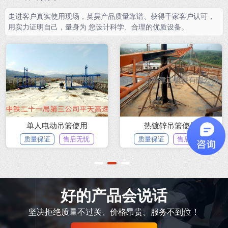
走进客户真实使用现场，英昊产品质量靠谱、获得千家客户认可，
用实力证明自己，量身为 您设计科学、合理的优质设备。
镀锌吊篮使用
建筑吊篮使用示例
某商
保证
售后无忧
质量保证
售后无忧
质量
1
2
3
好的产品会说话
坚决拒绝质量不过关、价格昂贵、服务不到位！