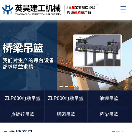
1
2
3
ZLP630电动吊篮
ZLP800电动吊篮
油罐吊篮
热镀锌吊篮
烟囱吊篮
桥梁吊篮