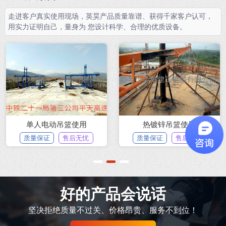
走进客户真实使用现场，英昊产品质量靠谱、获得千家客户认可，
用实力证明自己，量身为 您设计科学、合理的优质设备。
单人电动吊篮使用
热镀锌吊篮使用
质量保证
售后无忧
质量保证
售后无忧
1
2
3
好的产品会说话
坚决拒绝质量不过关、价格昂贵、服务不到位！