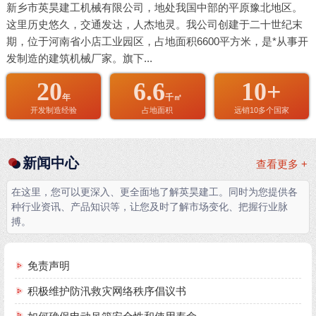
新乡市英昊建工机械有限公司，地处我国中部的平原豫北地区。
这里历史悠久，交通发达，人杰地灵。我公司创建于二十世纪末
期，位于河南省小店工业园区，占地面积6600平方米，是*从事开
发制造的建筑机械厂家。旗下...
20
6.6
10+
年
千㎡
开发制造经验
占地面积
远销10多个国家
新闻中心
查看更多 +
在这里，您可以更深入、更全面地了解英昊建工。同时为您提供各
种行业资讯、产品知识等，让您及时了解市场变化、把握行业脉
搏。
免责声明
积极维护防汛救灾网络秩序倡议书