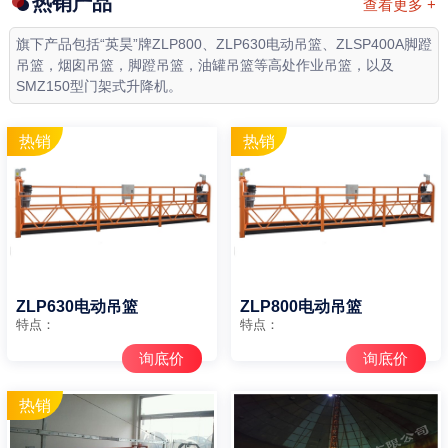
热销产品
查看更多 +
旗下产品包括“英昊”牌ZLP800、ZLP630电动吊篮、ZLSP400A脚蹬
吊篮，烟囱吊篮，脚蹬吊篮，油罐吊篮等高处作业吊篮，以及
SMZ150型门架式升降机。
ZLP630电动吊篮
ZLP800电动吊篮
特点：
特点：
询底价
询底价