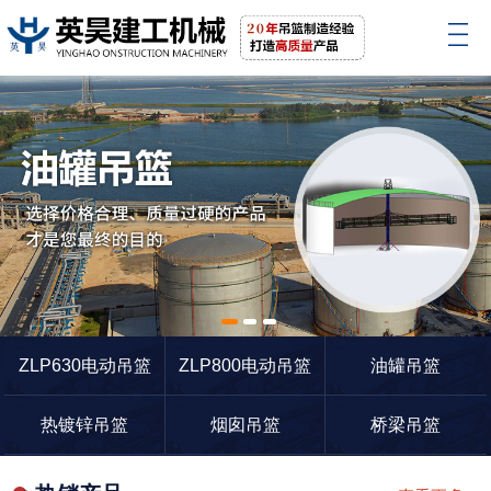
1
2
3
ZLP630电动吊篮
ZLP800电动吊篮
油罐吊篮
热镀锌吊篮
烟囱吊篮
桥梁吊篮