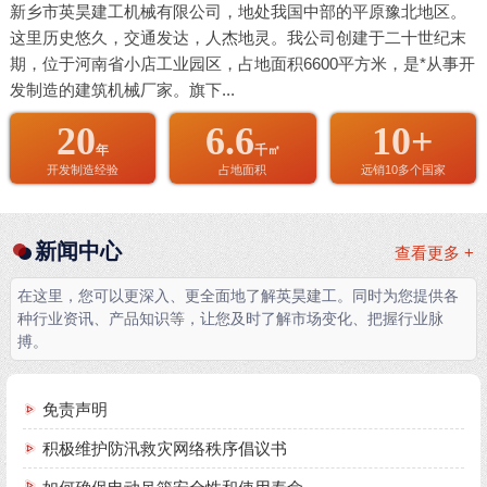
新乡市英昊建工机械有限公司，地处我国中部的平原豫北地区。
这里历史悠久，交通发达，人杰地灵。我公司创建于二十世纪末
期，位于河南省小店工业园区，占地面积6600平方米，是*从事开
发制造的建筑机械厂家。旗下...
20
6.6
10+
年
千㎡
开发制造经验
占地面积
远销10多个国家
新闻中心
查看更多 +
在这里，您可以更深入、更全面地了解英昊建工。同时为您提供各
种行业资讯、产品知识等，让您及时了解市场变化、把握行业脉
搏。
免责声明
积极维护防汛救灾网络秩序倡议书