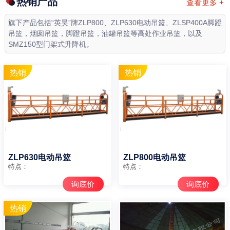
热销产品
查看更多 +
旗下产品包括“英昊”牌ZLP800、ZLP630电动吊篮、ZLSP400A脚蹬
吊篮，烟囱吊篮，脚蹬吊篮，油罐吊篮等高处作业吊篮，以及
SMZ150型门架式升降机。
ZLP630电动吊篮
ZLP800电动吊篮
特点：
特点：
询底价
询底价