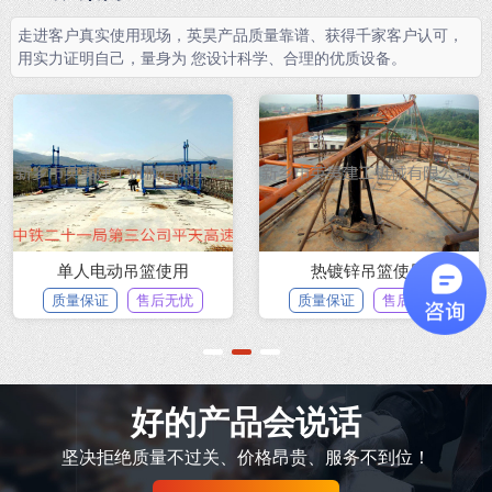
走进客户真实使用现场，英昊产品质量靠谱、获得千家客户认可，
用实力证明自己，量身为 您设计科学、合理的优质设备。
单人电动吊篮使用
热镀锌吊篮使用
质量保证
售后无忧
质量保证
售后无忧
1
2
3
好的产品会说话
坚决拒绝质量不过关、价格昂贵、服务不到位！