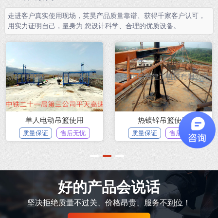
走进客户真实使用现场，英昊产品质量靠谱、获得千家客户认可，
用实力证明自己，量身为 您设计科学、合理的优质设备。
单人电动吊篮使用
热镀锌吊篮使用
质量保证
售后无忧
质量保证
售后无忧
1
2
3
好的产品会说话
坚决拒绝质量不过关、价格昂贵、服务不到位！