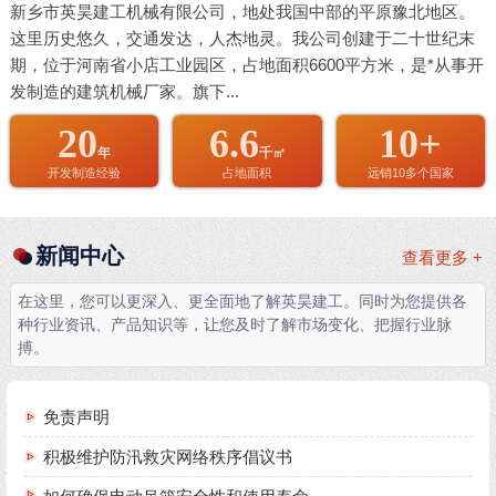
新乡市英昊建工机械有限公司，地处我国中部的平原豫北地区。
这里历史悠久，交通发达，人杰地灵。我公司创建于二十世纪末
期，位于河南省小店工业园区，占地面积6600平方米，是*从事开
发制造的建筑机械厂家。旗下...
20
6.6
10+
年
千㎡
开发制造经验
占地面积
远销10多个国家
新闻中心
查看更多 +
在这里，您可以更深入、更全面地了解英昊建工。同时为您提供各
种行业资讯、产品知识等，让您及时了解市场变化、把握行业脉
搏。
免责声明
积极维护防汛救灾网络秩序倡议书