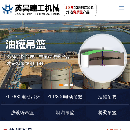
1
2
3
ZLP630电动吊篮
ZLP800电动吊篮
油罐吊篮
热镀锌吊篮
烟囱吊篮
桥梁吊篮