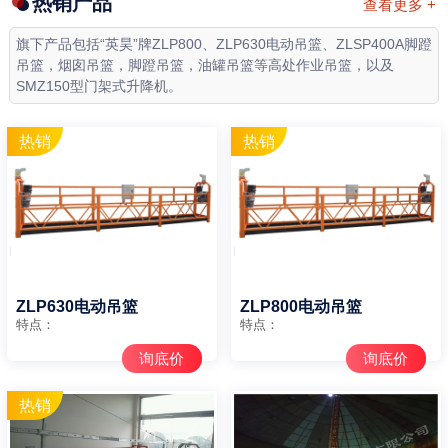
热销产品
查看更多 +
旗下产品包括“英昊”牌ZLP800、ZLP630电动吊篮、ZLSP400A脚蹬
吊篮，烟囱吊篮，脚蹬吊篮，油罐吊篮等高处作业吊篮，以及
SMZ150型门架式升降机。
ZLP630电动吊篮
ZLP800电动吊篮
特点：
特点：
询底价
询底价