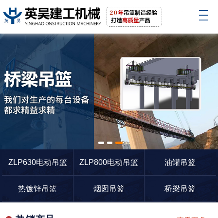
1
2
3
ZLP630电动吊篮
ZLP800电动吊篮
油罐吊篮
热镀锌吊篮
烟囱吊篮
桥梁吊篮