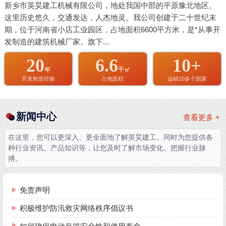
新乡市英昊建工机械有限公司，地处我国中部的平原豫北地区。
这里历史悠久，交通发达，人杰地灵。我公司创建于二十世纪末
期，位于河南省小店工业园区，占地面积6600平方米，是*从事开
发制造的建筑机械厂家。旗下...
20
6.6
10+
年
千㎡
开发制造经验
占地面积
远销10多个国家
新闻中心
查看更多 +
在这里，您可以更深入、更全面地了解英昊建工。同时为您提供各
种行业资讯、产品知识等，让您及时了解市场变化、把握行业脉
搏。
免责声明
积极维护防汛救灾网络秩序倡议书