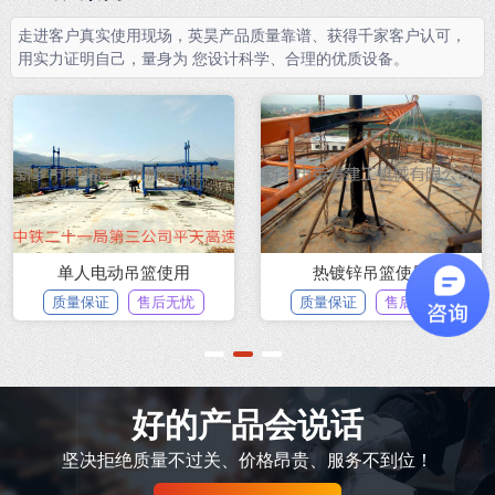
走进客户真实使用现场，英昊产品质量靠谱、获得千家客户认可，
用实力证明自己，量身为 您设计科学、合理的优质设备。
单人电动吊篮使用
热镀锌吊篮使用
质量保证
售后无忧
质量保证
售后无忧
1
2
3
好的产品会说话
坚决拒绝质量不过关、价格昂贵、服务不到位！