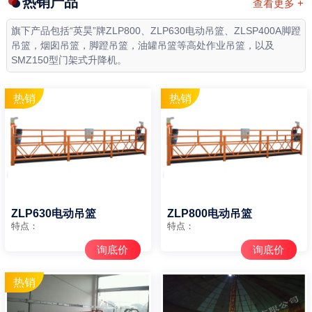
热销产品
查看更多 +
旗下产品包括“英昊”牌ZLP800、ZLP630电动吊篮、ZLSP400A脚蹬
吊篮，烟囱吊篮，脚蹬吊篮，油罐吊篮等高处作业吊篮，以及
SMZ150型门架式升降机。
ZLP630电动吊篮
ZLP800电动吊篮
特点：
特点：
询底价
询底价