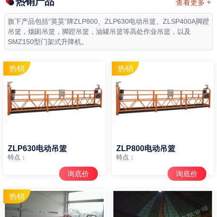
热销产品
查看更多 +
旗下产品包括“英昊”牌ZLP800、ZLP630电动吊篮、ZLSP400A脚蹬
吊篮，烟囱吊篮，脚蹬吊篮，油罐吊篮等高处作业吊篮，以及
SMZ150型门架式升降机。
ZLP630电动吊篮
ZLP800电动吊篮
特点：
特点：
询底价
询底价