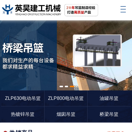
1
2
3
ZLP630电动吊篮
ZLP800电动吊篮
油罐吊篮
热镀锌吊篮
烟囱吊篮
桥梁吊篮