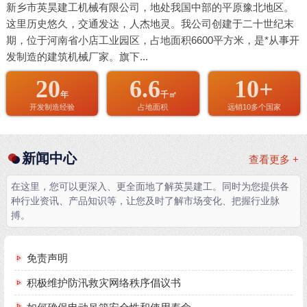
新乡市英昊建工机械有限公司，地处我国中部的平原豫北地区。
这里历史悠久，交通发达，人杰地灵。我公司创建于二十世纪末
期，位于河南省小店工业园区，占地面积6600平方米，是*从事开
发制造的建筑机械厂家。旗下...
20
6.6
10+
年
千㎡
开发制造经验
占地面积
远销10多个国家
新闻中心
查看更多 +
在这里，您可以更深入、更全面地了解英昊建工。同时为您提供各
种行业资讯、产品知识等，让您及时了解市场变化、把握行业脉
搏。
免责声明
积极维护防汛救灾网络秩序倡议书