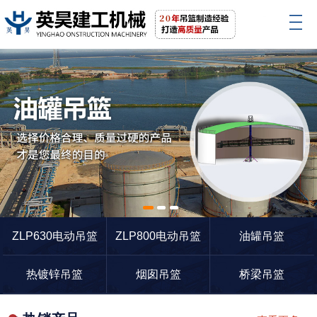
1
2
3
ZLP630电动吊篮
ZLP800电动吊篮
油罐吊篮
热镀锌吊篮
烟囱吊篮
桥梁吊篮