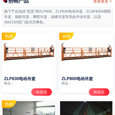
热销产品
查看更多 +
旗下产品包括“英昊”牌ZLP800、ZLP630电动吊篮、ZLSP400A脚蹬
吊篮，烟囱吊篮，脚蹬吊篮，油罐吊篮等高处作业吊篮，以及
SMZ150型门架式升降机。
ZLP630电动吊篮
ZLP800电动吊篮
特点：
特点：
询底价
询底价