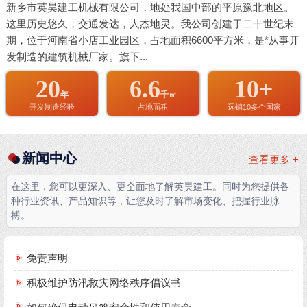
新乡市英昊建工机械有限公司，地处我国中部的平原豫北地区。
这里历史悠久，交通发达，人杰地灵。我公司创建于二十世纪末
期，位于河南省小店工业园区，占地面积6600平方米，是*从事开
发制造的建筑机械厂家。旗下...
20
6.6
10+
年
千㎡
开发制造经验
占地面积
远销10多个国家
新闻中心
查看更多 +
在这里，您可以更深入、更全面地了解英昊建工。同时为您提供各
种行业资讯、产品知识等，让您及时了解市场变化、把握行业脉
搏。
免责声明
积极维护防汛救灾网络秩序倡议书