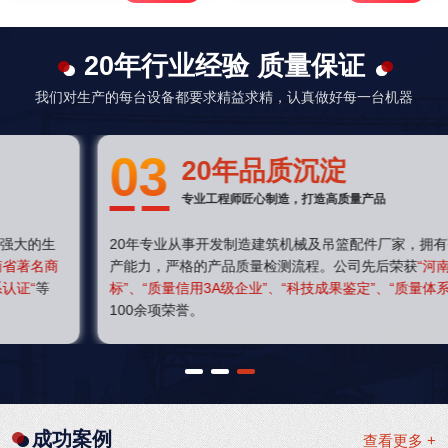
20年行业经验 质量保证
我们对生产的每台设备都要求精益求精，认真做好每一台机器
03
20年品质沉淀
专业工程师匠心制造，打造高质量产品
20年专业从事开发制造建筑机械及吊篮配件厂家，拥有强大的生
产能力，严格的产品质量检测流程。公司先后荣获
“河南省著名商
标”、“质量信用3A级企业”、“科技成果鉴定”、“质量体系认证“
等
100余项荣誉。
1
2
3
成功案例
查看更多 +