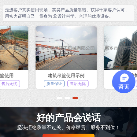
走进客户真实使用现场，英昊产品质量靠谱、获得千家客户认可，
用实力证明自己，量身为 您设计科学、合理的优质设备。
建筑吊篮使用示例
某商品房施工现场
质量保证
售后无忧
质量保证
售后无忧
1
2
3
好的产品会说话
坚决拒绝质量不过关、价格昂贵、服务不到位！