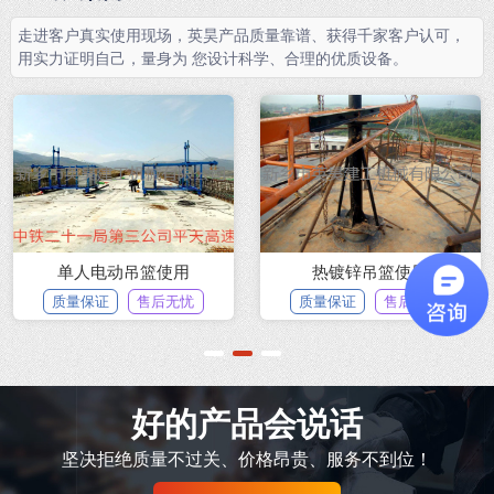
走进客户真实使用现场，英昊产品质量靠谱、获得千家客户认可，
用实力证明自己，量身为 您设计科学、合理的优质设备。
单人电动吊篮使用
热镀锌吊篮使用
质量保证
售后无忧
质量保证
售后无忧
1
2
3
好的产品会说话
坚决拒绝质量不过关、价格昂贵、服务不到位！