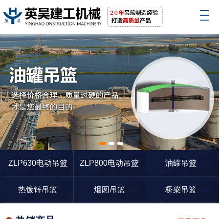
1
2
3
ZLP630电动吊篮
ZLP800电动吊篮
油罐吊篮
热镀锌吊篮
烟囱吊篮
桥梁吊篮