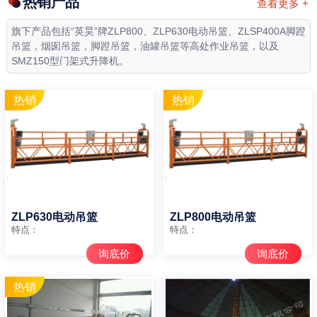
热销产品
查看更多 +
旗下产品包括“英昊”牌ZLP800、ZLP630电动吊篮、ZLSP400A脚蹬
吊篮，烟囱吊篮，脚蹬吊篮，油罐吊篮等高处作业吊篮，以及
SMZ150型门架式升降机。
ZLP630电动吊篮
ZLP800电动吊篮
特点：
特点：
询底价
询底价