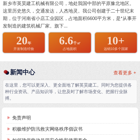
新乡市英昊建工机械有限公司，地处我国中部的平原豫北地区。
这里历史悠久，交通发达，人杰地灵。我公司创建于二十世纪末
期，位于河南省小店工业园区，占地面积6600平方米，是*从事开
发制造的建筑机械厂家。旗下...
20
6.6
10+
年
千㎡
开发制造经验
占地面积
远销10多个国家
新闻中心
查看更多 +
在这里，您可以更深入、更全面地了解英昊建工。同时为您提供各
种行业资讯、产品知识等，让您及时了解市场变化、把握行业脉
搏。
免责声明
积极维护防汛救灾网络秩序倡议书