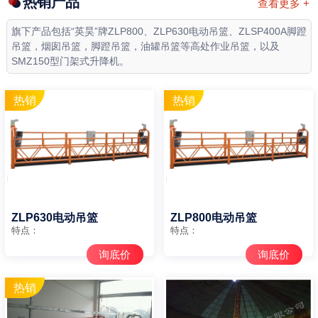
热销产品
查看更多 +
旗下产品包括“英昊”牌ZLP800、ZLP630电动吊篮、ZLSP400A脚蹬
吊篮，烟囱吊篮，脚蹬吊篮，油罐吊篮等高处作业吊篮，以及
SMZ150型门架式升降机。
ZLP630电动吊篮
ZLP800电动吊篮
特点：
特点：
询底价
询底价