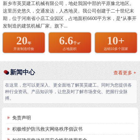
新乡市英昊建工机械有限公司，地处我国中部的平原豫北地区。
这里历史悠久，交通发达，人杰地灵。我公司创建于二十世纪末
期，位于河南省小店工业园区，占地面积6600平方米，是*从事开
发制造的建筑机械厂家。旗下...
20
6.6
10+
年
千㎡
开发制造经验
占地面积
远销10多个国家
新闻中心
查看更多 +
在这里，您可以更深入、更全面地了解英昊建工。同时为您提供各
种行业资讯、产品知识等，让您及时了解市场变化、把握行业脉
搏。
免责声明
积极维护防汛救灾网络秩序倡议书