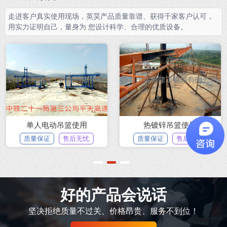
走进客户真实使用现场，英昊产品质量靠谱、获得千家客户认可，
用实力证明自己，量身为 您设计科学、合理的优质设备。
单人电动吊篮使用
热镀锌吊篮使用
质量保证
售后无忧
质量保证
售后无忧
1
2
3
好的产品会说话
坚决拒绝质量不过关、价格昂贵、服务不到位！