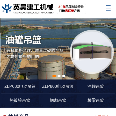
1
2
3
ZLP630电动吊篮
ZLP800电动吊篮
油罐吊篮
热镀锌吊篮
烟囱吊篮
桥梁吊篮