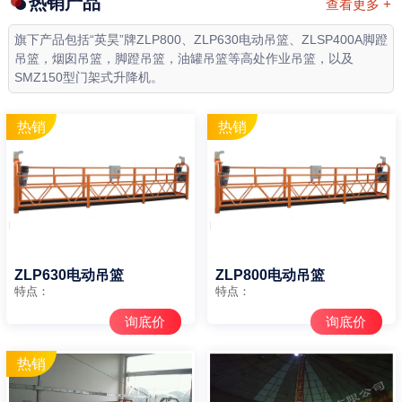
热销产品
查看更多 +
旗下产品包括“英昊”牌ZLP800、ZLP630电动吊篮、ZLSP400A脚蹬
吊篮，烟囱吊篮，脚蹬吊篮，油罐吊篮等高处作业吊篮，以及
SMZ150型门架式升降机。
ZLP630电动吊篮
ZLP800电动吊篮
特点：
特点：
询底价
询底价