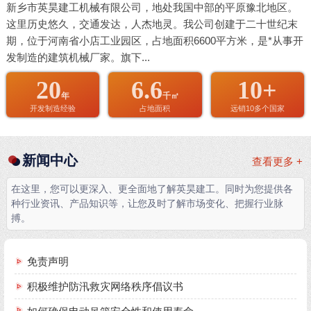
新乡市英昊建工机械有限公司，地处我国中部的平原豫北地区。
这里历史悠久，交通发达，人杰地灵。我公司创建于二十世纪末
期，位于河南省小店工业园区，占地面积6600平方米，是*从事开
发制造的建筑机械厂家。旗下...
20
6.6
10+
年
千㎡
开发制造经验
占地面积
远销10多个国家
新闻中心
查看更多 +
在这里，您可以更深入、更全面地了解英昊建工。同时为您提供各
种行业资讯、产品知识等，让您及时了解市场变化、把握行业脉
搏。
免责声明
积极维护防汛救灾网络秩序倡议书