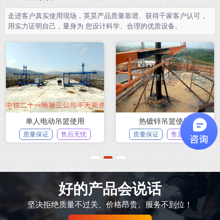
走进客户真实使用现场，英昊产品质量靠谱、获得千家客户认可，
用实力证明自己，量身为 您设计科学、合理的优质设备。
建筑吊篮使用示例
某商品房施工现场
质量保证
售后无忧
质量保证
售后无忧
1
2
3
好的产品会说话
坚决拒绝质量不过关、价格昂贵、服务不到位！