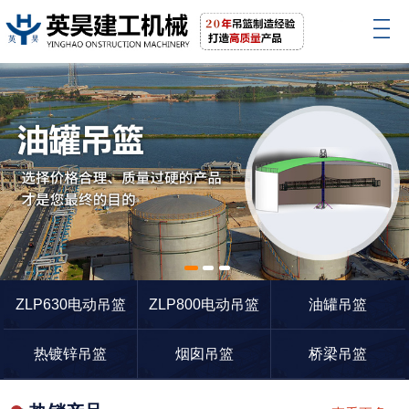
1
2
3
ZLP630电动吊篮
ZLP800电动吊篮
油罐吊篮
热镀锌吊篮
烟囱吊篮
桥梁吊篮