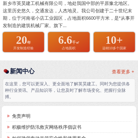
新乡市英昊建工机械有限公司，地处我国中部的平原豫北地区。
这里历史悠久，交通发达，人杰地灵。我公司创建于二十世纪末
期，位于河南省小店工业园区，占地面积6600平方米，是*从事开
发制造的建筑机械厂家。旗下...
20
6.6
10+
年
千㎡
开发制造经验
占地面积
远销10多个国家
新闻中心
查看更多 +
在这里，您可以更深入、更全面地了解英昊建工。同时为您提供各
种行业资讯、产品知识等，让您及时了解市场变化、把握行业脉
搏。
免责声明
积极维护防汛救灾网络秩序倡议书