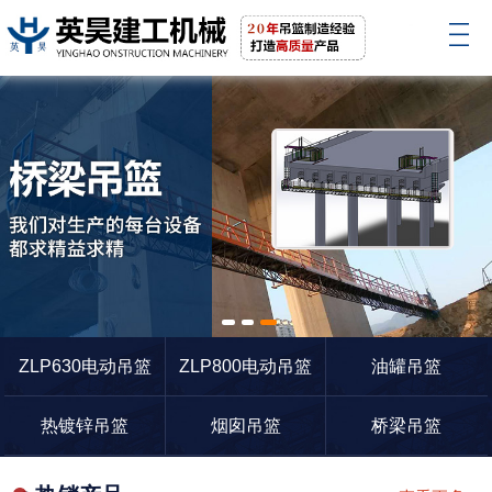
1
2
3
ZLP630电动吊篮
ZLP800电动吊篮
油罐吊篮
热镀锌吊篮
烟囱吊篮
桥梁吊篮