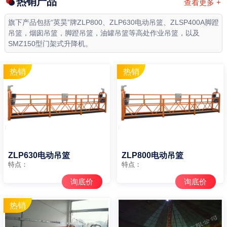
热销产品
查看更多 +
旗下产品包括“英昊”牌ZLP800、ZLP630电动吊篮、ZLSP400A脚蹬
吊篮，烟囱吊篮，脚蹬吊篮，油罐吊篮等高处作业吊篮，以及
SMZ150型门架式升降机。
ZLP630电动吊篮
ZLP800电动吊篮
特点：
特点：
询底价
询底价