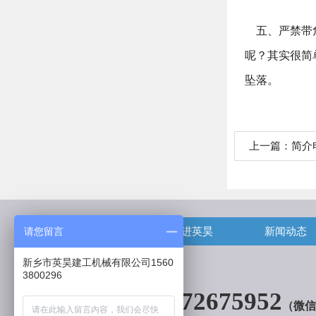
五、严禁带危
呢？其实很简
坠落。
上一篇：
简介
首页
走进英昊
新闻动态
请您留言
新乡市英昊建工机械有限公司1560
3800296
13072675952
（微信