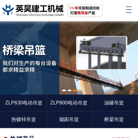
1
2
3
ZLP630电动吊篮
ZLP800电动吊篮
油罐吊篮
热镀锌吊篮
烟囱吊篮
桥梁吊篮