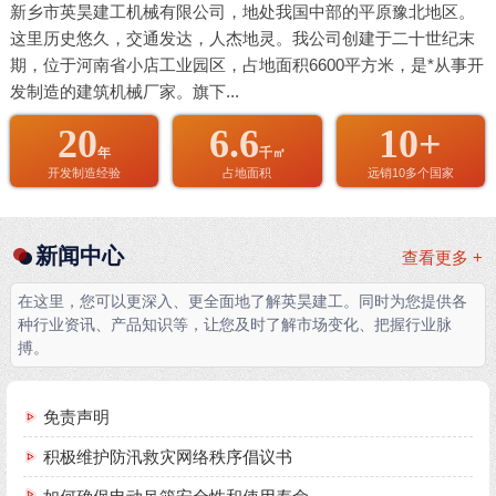
新乡市英昊建工机械有限公司，地处我国中部的平原豫北地区。
这里历史悠久，交通发达，人杰地灵。我公司创建于二十世纪末
期，位于河南省小店工业园区，占地面积6600平方米，是*从事开
发制造的建筑机械厂家。旗下...
20
6.6
10+
年
千㎡
开发制造经验
占地面积
远销10多个国家
新闻中心
查看更多 +
在这里，您可以更深入、更全面地了解英昊建工。同时为您提供各
种行业资讯、产品知识等，让您及时了解市场变化、把握行业脉
搏。
免责声明
积极维护防汛救灾网络秩序倡议书