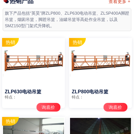
热销产品
查看更多 +
旗下产品包括“英昊”牌ZLP800、ZLP630电动吊篮、ZLSP400A脚蹬
吊篮，烟囱吊篮，脚蹬吊篮，油罐吊篮等高处作业吊篮，以及
SMZ150型门架式升降机。
ZLP630电动吊篮
ZLP800电动吊篮
特点：
特点：
询底价
询底价