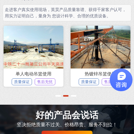
走进客户真实使用现场，英昊产品质量靠谱、获得千家客户认可，
用实力证明自己，量身为 您设计科学、合理的优质设备。
单人电动吊篮使用
热镀锌吊篮使用
质量保证
售后无忧
质量保证
售后无忧
1
2
3
好的产品会说话
坚决拒绝质量不过关、价格昂贵、服务不到位！