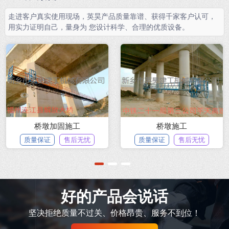
走进客户真实使用现场，英昊产品质量靠谱、获得千家客户认可，
用实力证明自己，量身为 您设计科学、合理的优质设备。
桥墩加固施工
桥墩施工
质量保证
售后无忧
质量保证
售后无忧
1
2
3
好的产品会说话
坚决拒绝质量不过关、价格昂贵、服务不到位！