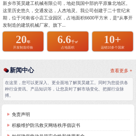
新乡市英昊建工机械有限公司，地处我国中部的平原豫北地区。
这里历史悠久，交通发达，人杰地灵。我公司创建于二十世纪末
期，位于河南省小店工业园区，占地面积6600平方米，是*从事开
发制造的建筑机械厂家。旗下...
20
6.6
10+
年
千㎡
开发制造经验
占地面积
远销10多个国家
新闻中心
查看更多 +
在这里，您可以更深入、更全面地了解英昊建工。同时为您提供各
种行业资讯、产品知识等，让您及时了解市场变化、把握行业脉
搏。
免责声明
积极维护防汛救灾网络秩序倡议书