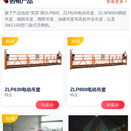
热销产品
查看更多 +
旗下产品包括“英昊”牌ZLP800、ZLP630电动吊篮、ZLSP400A脚蹬
吊篮，烟囱吊篮，脚蹬吊篮，油罐吊篮等高处作业吊篮，以及
SMZ150型门架式升降机。
ZLP630电动吊篮
ZLP800电动吊篮
特点：
特点：
询底价
询底价