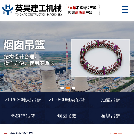
1
2
3
ZLP630电动吊篮
ZLP800电动吊篮
油罐吊篮
热镀锌吊篮
烟囱吊篮
桥梁吊篮