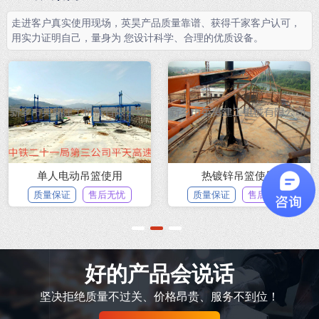
走进客户真实使用现场，英昊产品质量靠谱、获得千家客户认可，
用实力证明自己，量身为 您设计科学、合理的优质设备。
单人电动吊篮使用
热镀锌吊篮使用
质量保证
售后无忧
质量保证
售后无忧
1
2
3
好的产品会说话
坚决拒绝质量不过关、价格昂贵、服务不到位！