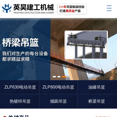
1
2
3
ZLP630电动吊篮
ZLP800电动吊篮
油罐吊篮
热镀锌吊篮
烟囱吊篮
桥梁吊篮