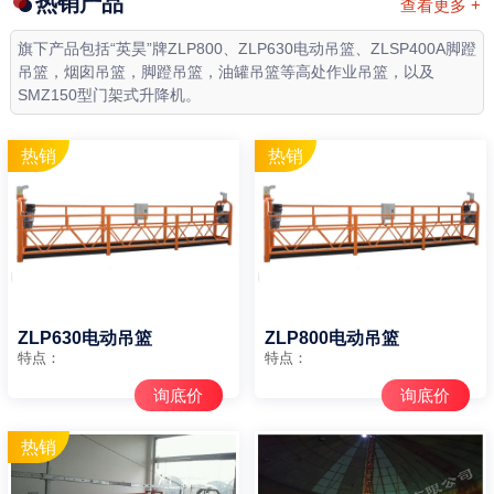
热销产品
查看更多 +
旗下产品包括“英昊”牌ZLP800、ZLP630电动吊篮、ZLSP400A脚蹬
吊篮，烟囱吊篮，脚蹬吊篮，油罐吊篮等高处作业吊篮，以及
SMZ150型门架式升降机。
ZLP630电动吊篮
ZLP800电动吊篮
特点：
特点：
询底价
询底价