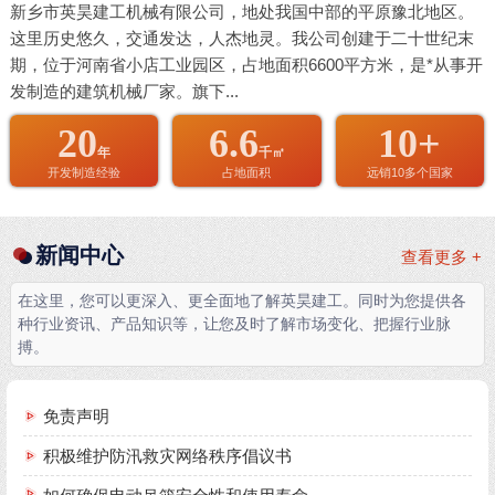
新乡市英昊建工机械有限公司，地处我国中部的平原豫北地区。
这里历史悠久，交通发达，人杰地灵。我公司创建于二十世纪末
期，位于河南省小店工业园区，占地面积6600平方米，是*从事开
发制造的建筑机械厂家。旗下...
20
6.6
10+
年
千㎡
开发制造经验
占地面积
远销10多个国家
新闻中心
查看更多 +
在这里，您可以更深入、更全面地了解英昊建工。同时为您提供各
种行业资讯、产品知识等，让您及时了解市场变化、把握行业脉
搏。
免责声明
积极维护防汛救灾网络秩序倡议书