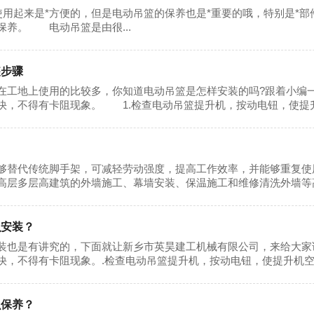
起来是*方便的，但是电动吊篮的保养也是*重要的哦，特别是*部
保养。 电动吊篮是由很...
装步骤
地上使用的比较多，你知道电动吊篮是怎样安装的吗?跟着小编
快，不得有卡阻现象。 1.检查电动吊篮提升机，按动电钮，使提升机
够替代传统脚手架，可减轻劳动强度，提高工作效率，并能够重复使
高层多层高建筑的外墙施工、幕墙安装、保温施工和维修清洗外墙等高出
么安装？
装也是有讲究的，下面就让新乡市英昊建工机械有限公司，来给大家
快，不得有卡阻现象。.检查电动吊篮提升机，按动电钮，使提升机空转
么保养？