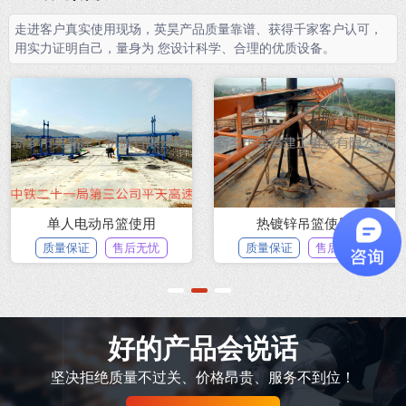
走进客户真实使用现场，英昊产品质量靠谱、获得千家客户认可，
用实力证明自己，量身为 您设计科学、合理的优质设备。
建筑吊篮使用示例
某商品房施工现场
忧
质量保证
售后无忧
质量保证
售后无
1
2
3
好的产品会说话
坚决拒绝质量不过关、价格昂贵、服务不到位！