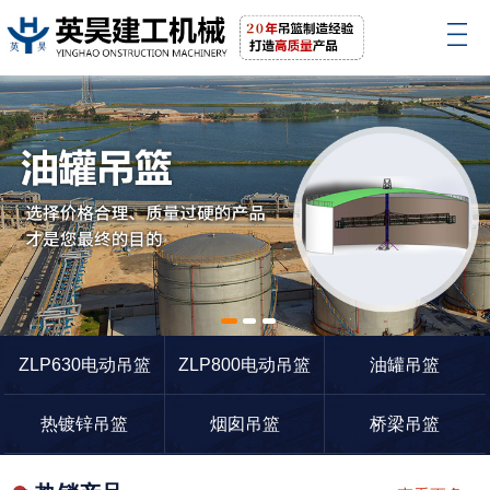
1
2
3
ZLP630电动吊篮
ZLP800电动吊篮
油罐吊篮
热镀锌吊篮
烟囱吊篮
桥梁吊篮