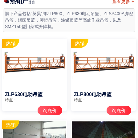
热销产品
查看更多 +
旗下产品包括“英昊”牌ZLP800、ZLP630电动吊篮、ZLSP400A脚蹬
吊篮，烟囱吊篮，脚蹬吊篮，油罐吊篮等高处作业吊篮，以及
SMZ150型门架式升降机。
ZLP630电动吊篮
ZLP800电动吊篮
特点：
特点：
询底价
询底价