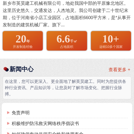
新乡市英昊建工机械有限公司，地处我国中部的平原豫北地区。
这里历史悠久，交通发达，人杰地灵。我公司创建于二十世纪末
期，位于河南省小店工业园区，占地面积6600平方米，是*从事开
发制造的建筑机械厂家。旗下...
20
6.6
10+
年
千㎡
开发制造经验
占地面积
远销10多个国家
新闻中心
查看更多 +
在这里，您可以更深入、更全面地了解英昊建工。同时为您提供各
种行业资讯、产品知识等，让您及时了解市场变化、把握行业脉
搏。
免责声明
积极维护防汛救灾网络秩序倡议书