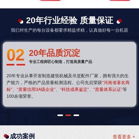
20年行业经验 质量保证
我们对生产的每台设备都要求精益求精，认真做好每一台机器
03
20年品质沉淀
专业工程师匠心制造，打造高质量产品
生
20年专业从事开发制造建筑机械及吊篮配件厂家，拥有强大的
商
产能力，严格的产品质量检测流程。公司先后荣获
“河南省著名
等
标”、“质量信用3A级企业”、“科技成果鉴定”、“质量体系认证“
100余项荣誉。
1
2
3
成功案例
查看更多 +