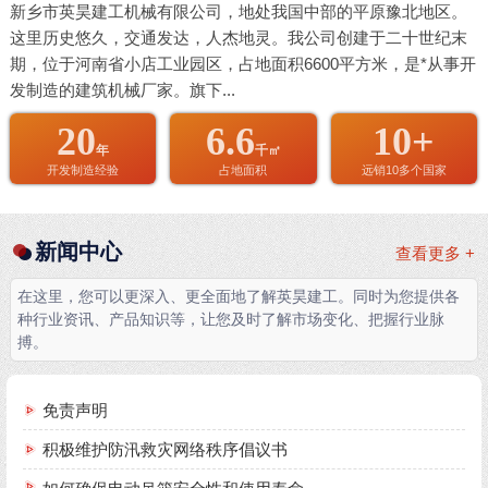
新乡市英昊建工机械有限公司，地处我国中部的平原豫北地区。
这里历史悠久，交通发达，人杰地灵。我公司创建于二十世纪末
期，位于河南省小店工业园区，占地面积6600平方米，是*从事开
发制造的建筑机械厂家。旗下...
20
6.6
10+
年
千㎡
开发制造经验
占地面积
远销10多个国家
新闻中心
查看更多 +
在这里，您可以更深入、更全面地了解英昊建工。同时为您提供各
种行业资讯、产品知识等，让您及时了解市场变化、把握行业脉
搏。
免责声明
积极维护防汛救灾网络秩序倡议书