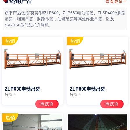
热销产品
查看更多 +
旗下产品包括“英昊”牌ZLP800、ZLP630电动吊篮、ZLSP400A脚蹬
吊篮，烟囱吊篮，脚蹬吊篮，油罐吊篮等高处作业吊篮，以及
SMZ150型门架式升降机。
ZLP630电动吊篮
ZLP800电动吊篮
特点：
特点：
询底价
询底价