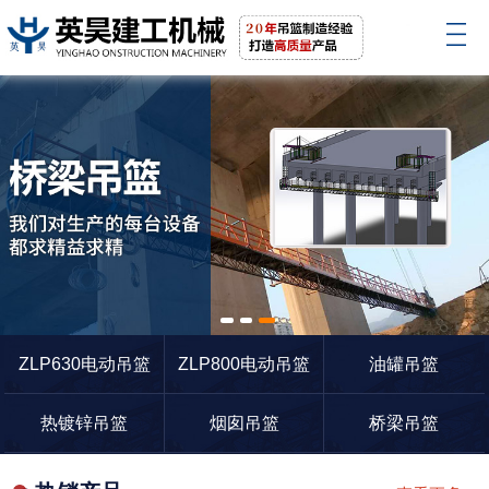
1
2
3
ZLP630电动吊篮
ZLP800电动吊篮
油罐吊篮
热镀锌吊篮
烟囱吊篮
桥梁吊篮