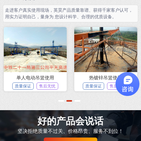
走进客户真实使用现场，英昊产品质量靠谱、获得千家客户认可，
用实力证明自己，量身为 您设计科学、合理的优质设备。
单人电动吊篮使用
热镀锌吊篮使用
质量保证
售后无忧
质量保证
售后无忧
1
2
3
好的产品会说话
坚决拒绝质量不过关、价格昂贵、服务不到位！