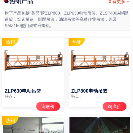
热销产品
查看更多 +
旗下产品包括“英昊”牌ZLP800、ZLP630电动吊篮、ZLSP400A脚蹬
吊篮，烟囱吊篮，脚蹬吊篮，油罐吊篮等高处作业吊篮，以及
SMZ150型门架式升降机。
ZLP630电动吊篮
ZLP800电动吊篮
特点：
特点：
询底价
询底价