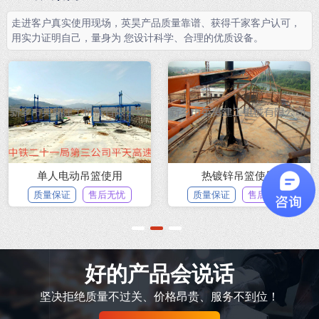
走进客户真实使用现场，英昊产品质量靠谱、获得千家客户认可，
用实力证明自己，量身为 您设计科学、合理的优质设备。
单人电动吊篮使用
热镀锌吊篮使用
质量保证
售后无忧
质量保证
售后无忧
1
2
3
好的产品会说话
坚决拒绝质量不过关、价格昂贵、服务不到位！