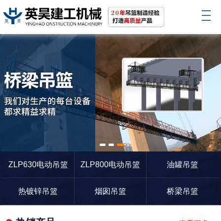
1
2
3
ZLP630电动吊篮
ZLP800电动吊篮
油罐吊篮
热镀锌吊篮
烟囱吊篮
桥梁吊篮