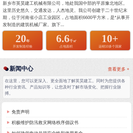
新乡市英昊建工机械有限公司，地处我国中部的平原豫北地区。
这里历史悠久，交通发达，人杰地灵。我公司创建于二十世纪末
期，位于河南省小店工业园区，占地面积6600平方米，是*从事开
发制造的建筑机械厂家。旗下...
20
6.6
10+
年
千㎡
开发制造经验
占地面积
远销10多个国家
新闻中心
查看更多 +
在这里，您可以更深入、更全面地了解英昊建工。同时为您提供各
种行业资讯、产品知识等，让您及时了解市场变化、把握行业脉
搏。
免责声明
积极维护防汛救灾网络秩序倡议书