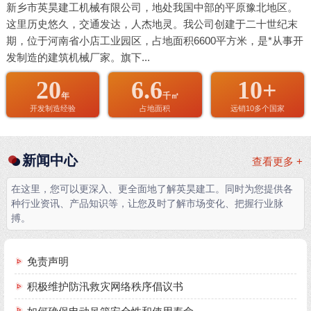
新乡市英昊建工机械有限公司，地处我国中部的平原豫北地区。
这里历史悠久，交通发达，人杰地灵。我公司创建于二十世纪末
期，位于河南省小店工业园区，占地面积6600平方米，是*从事开
发制造的建筑机械厂家。旗下...
20
6.6
10+
年
千㎡
开发制造经验
占地面积
远销10多个国家
新闻中心
查看更多 +
在这里，您可以更深入、更全面地了解英昊建工。同时为您提供各
种行业资讯、产品知识等，让您及时了解市场变化、把握行业脉
搏。
免责声明
积极维护防汛救灾网络秩序倡议书