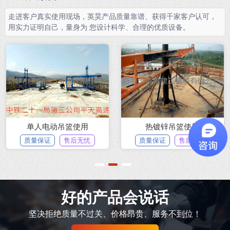
走进客户真实使用现场，英昊产品质量靠谱、获得千家客户认可，
用实力证明自己，量身为 您设计科学、合理的优质设备。
单人电动吊篮使用
热镀锌吊篮使用
质量保证
售后无忧
质量保证
售后无忧
1
2
3
好的产品会说话
坚决拒绝质量不过关、价格昂贵、服务不到位！