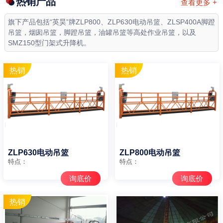
热销产品
查看更多 +
旗下产品包括“英昊”牌ZLP800、ZLP630电动吊篮、ZLSP400A脚蹬
吊篮，烟囱吊篮，脚蹬吊篮，油罐吊篮等高处作业吊篮，以及
SMZ150型门架式升降机。
ZLP630电动吊篮
ZLP800电动吊篮
特点：
特点：
询底价
询底价