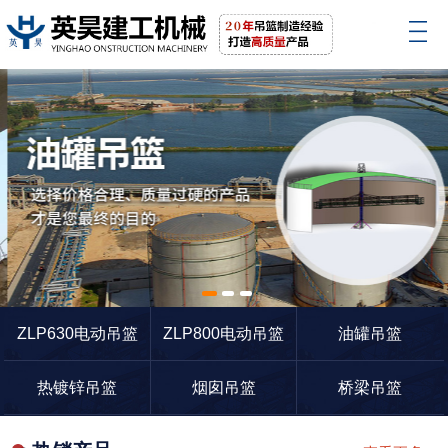
1
2
3
ZLP630电动吊篮
ZLP800电动吊篮
油罐吊篮
热镀锌吊篮
烟囱吊篮
桥梁吊篮