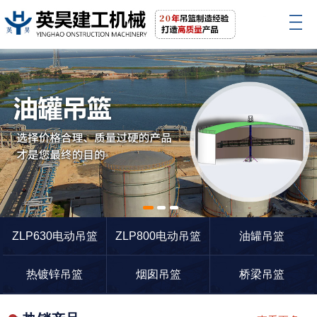
1
2
3
ZLP630电动吊篮
ZLP800电动吊篮
油罐吊篮
热镀锌吊篮
烟囱吊篮
桥梁吊篮