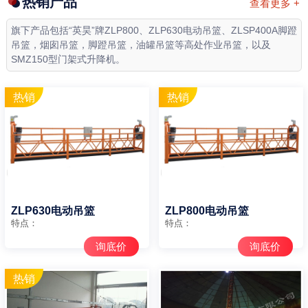
热销产品
查看更多 +
旗下产品包括“英昊”牌ZLP800、ZLP630电动吊篮、ZLSP400A脚蹬
吊篮，烟囱吊篮，脚蹬吊篮，油罐吊篮等高处作业吊篮，以及
SMZ150型门架式升降机。
ZLP630电动吊篮
ZLP800电动吊篮
特点：
特点：
询底价
询底价