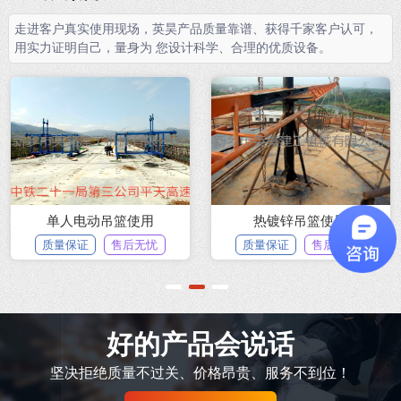
走进客户真实使用现场，英昊产品质量靠谱、获得千家客户认可，
用实力证明自己，量身为 您设计科学、合理的优质设备。
单人电动吊篮使用
热镀锌吊篮使用
质量保证
售后无忧
质量保证
售后无忧
1
2
3
好的产品会说话
坚决拒绝质量不过关、价格昂贵、服务不到位！