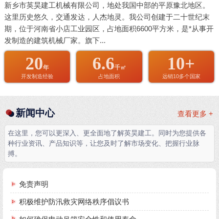
新乡市英昊建工机械有限公司，地处我国中部的平原豫北地区。
这里历史悠久，交通发达，人杰地灵。我公司创建于二十世纪末
期，位于河南省小店工业园区，占地面积6600平方米，是*从事开
发制造的建筑机械厂家。旗下...
20
6.6
10+
年
千㎡
开发制造经验
占地面积
远销10多个国家
新闻中心
查看更多 +
在这里，您可以更深入、更全面地了解英昊建工。同时为您提供各
种行业资讯、产品知识等，让您及时了解市场变化、把握行业脉
搏。
免责声明
积极维护防汛救灾网络秩序倡议书