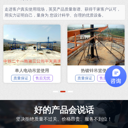
走进客户真实使用现场，英昊产品质量靠谱、获得千家客户认可，
用实力证明自己，量身为 您设计科学、合理的优质设备。
单人电动吊篮使用
热镀锌吊篮使用
质量保证
售后无忧
质量保证
售后无忧
1
2
3
好的产品会说话
坚决拒绝质量不过关、价格昂贵、服务不到位！