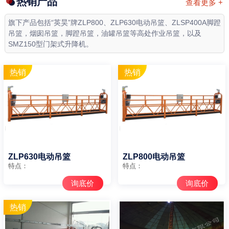
热销产品
查看更多 +
旗下产品包括“英昊”牌ZLP800、ZLP630电动吊篮、ZLSP400A脚蹬
吊篮，烟囱吊篮，脚蹬吊篮，油罐吊篮等高处作业吊篮，以及
SMZ150型门架式升降机。
ZLP630电动吊篮
ZLP800电动吊篮
特点：
特点：
询底价
询底价