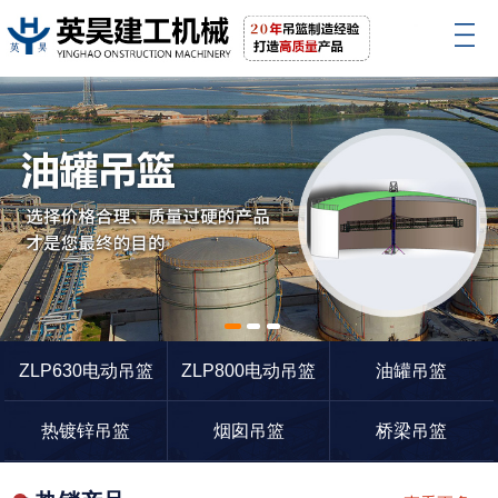
1
2
3
ZLP630电动吊篮
ZLP800电动吊篮
油罐吊篮
热镀锌吊篮
烟囱吊篮
桥梁吊篮