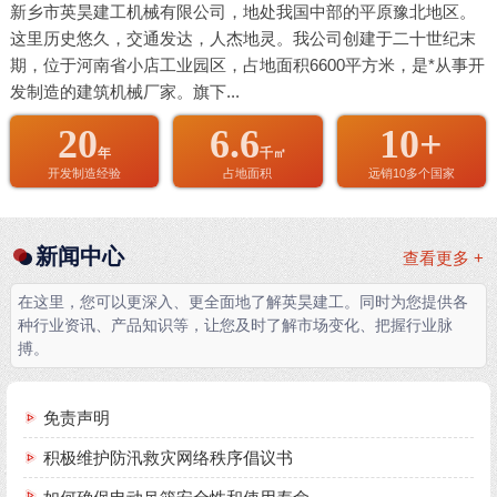
新乡市英昊建工机械有限公司，地处我国中部的平原豫北地区。
这里历史悠久，交通发达，人杰地灵。我公司创建于二十世纪末
期，位于河南省小店工业园区，占地面积6600平方米，是*从事开
发制造的建筑机械厂家。旗下...
20
6.6
10+
年
千㎡
开发制造经验
占地面积
远销10多个国家
新闻中心
查看更多 +
在这里，您可以更深入、更全面地了解英昊建工。同时为您提供各
种行业资讯、产品知识等，让您及时了解市场变化、把握行业脉
搏。
免责声明
积极维护防汛救灾网络秩序倡议书