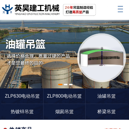
1
2
3
ZLP630电动吊篮
ZLP800电动吊篮
油罐吊篮
热镀锌吊篮
烟囱吊篮
桥梁吊篮