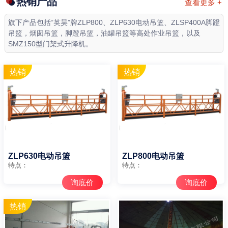
热销产品
查看更多 +
旗下产品包括“英昊”牌ZLP800、ZLP630电动吊篮、ZLSP400A脚蹬
吊篮，烟囱吊篮，脚蹬吊篮，油罐吊篮等高处作业吊篮，以及
SMZ150型门架式升降机。
ZLP630电动吊篮
ZLP800电动吊篮
特点：
特点：
询底价
询底价