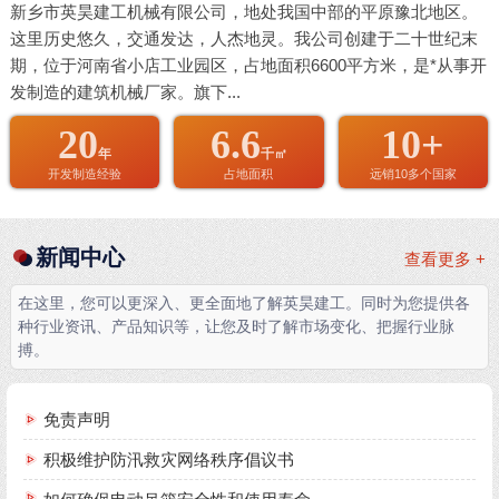
新乡市英昊建工机械有限公司，地处我国中部的平原豫北地区。
这里历史悠久，交通发达，人杰地灵。我公司创建于二十世纪末
期，位于河南省小店工业园区，占地面积6600平方米，是*从事开
发制造的建筑机械厂家。旗下...
20
6.6
10+
年
千㎡
开发制造经验
占地面积
远销10多个国家
新闻中心
查看更多 +
在这里，您可以更深入、更全面地了解英昊建工。同时为您提供各
种行业资讯、产品知识等，让您及时了解市场变化、把握行业脉
搏。
免责声明
积极维护防汛救灾网络秩序倡议书