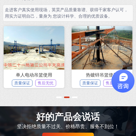
走进客户真实使用现场，英昊产品质量靠谱、获得千家客户认可，
用实力证明自己，量身为 您设计科学、合理的优质设备。
建筑吊篮使用示例
某商品房施工现场
质量保证
售后无忧
质量保证
售后无忧
1
2
3
好的产品会说话
坚决拒绝质量不过关、价格昂贵、服务不到位！