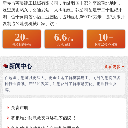
新乡市英昊建工机械有限公司，地处我国中部的平原豫北地区。
这里历史悠久，交通发达，人杰地灵。我公司创建于二十世纪末
期，位于河南省小店工业园区，占地面积6600平方米，是*从事开
发制造的建筑机械厂家。旗下...
20
6.6
10+
年
千㎡
开发制造经验
占地面积
远销10多个国家
新闻中心
查看更多 +
在这里，您可以更深入、更全面地了解英昊建工。同时为您提供各
种行业资讯、产品知识等，让您及时了解市场变化、把握行业脉
搏。
免责声明
积极维护防汛救灾网络秩序倡议书