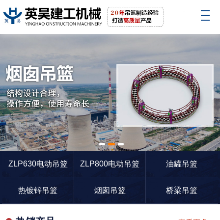
1
2
3
ZLP630电动吊篮
ZLP800电动吊篮
油罐吊篮
热镀锌吊篮
烟囱吊篮
桥梁吊篮