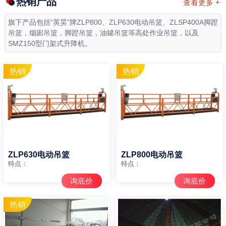
热销产品
查看更多 +
旗下产品包括“英昊”牌ZLP800、ZLP630电动吊篮、ZLSP400A脚蹬
吊篮，烟囱吊篮，脚蹬吊篮，油罐吊篮等高处作业吊篮，以及
SMZ150型门架式升降机。
ZLP630电动吊篮
ZLP800电动吊篮
特点：
特点：
询底价
询底价