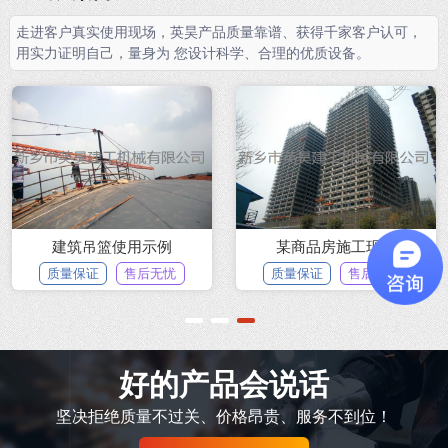
走进客户真实使用现场，英昊产品质量靠谱、获得千家客户认可，
用实力证明自己，量身为 您设计科学、合理的优质设备。
建筑吊篮使用示例
某商品房施工现场
质量保证
售后无忧
质量保证
售后无忧
1
2
3
好的产品会说话
坚决拒绝质量不过关、价格昂贵、服务不到位！