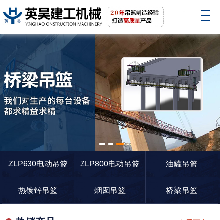
1
2
3
ZLP630电动吊篮
ZLP800电动吊篮
油罐吊篮
热镀锌吊篮
烟囱吊篮
桥梁吊篮