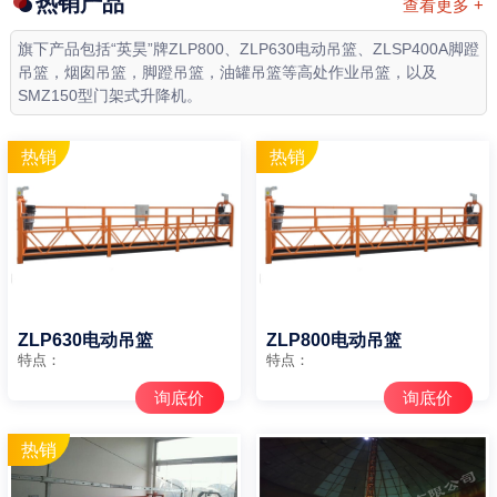
热销产品
查看更多 +
旗下产品包括“英昊”牌ZLP800、ZLP630电动吊篮、ZLSP400A脚蹬
吊篮，烟囱吊篮，脚蹬吊篮，油罐吊篮等高处作业吊篮，以及
SMZ150型门架式升降机。
ZLP630电动吊篮
ZLP800电动吊篮
特点：
特点：
询底价
询底价