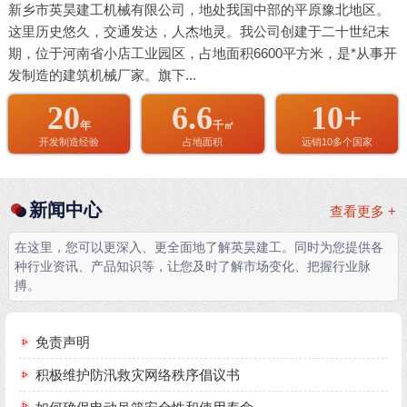
新乡市英昊建工机械有限公司，地处我国中部的平原豫北地区。
这里历史悠久，交通发达，人杰地灵。我公司创建于二十世纪末
期，位于河南省小店工业园区，占地面积6600平方米，是*从事开
发制造的建筑机械厂家。旗下...
20
6.6
10+
年
千㎡
开发制造经验
占地面积
远销10多个国家
新闻中心
查看更多 +
在这里，您可以更深入、更全面地了解英昊建工。同时为您提供各
种行业资讯、产品知识等，让您及时了解市场变化、把握行业脉
搏。
免责声明
积极维护防汛救灾网络秩序倡议书