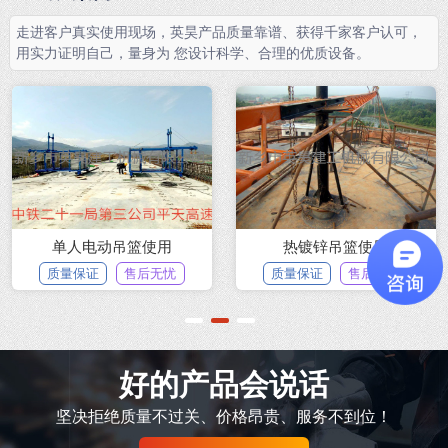
走进客户真实使用现场，英昊产品质量靠谱、获得千家客户认可，
用实力证明自己，量身为 您设计科学、合理的优质设备。
单人电动吊篮使用
热镀锌吊篮使用
质量保证
售后无忧
质量保证
售后无忧
1
2
3
好的产品会说话
坚决拒绝质量不过关、价格昂贵、服务不到位！