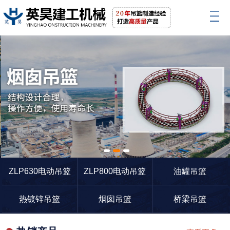
1
2
3
ZLP630电动吊篮
ZLP800电动吊篮
油罐吊篮
热镀锌吊篮
烟囱吊篮
桥梁吊篮