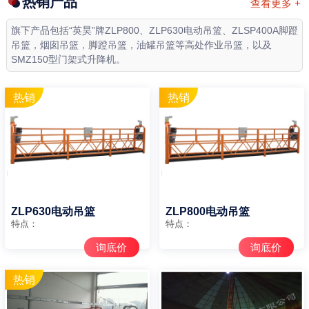
热销产品
查看更多 +
旗下产品包括“英昊”牌ZLP800、ZLP630电动吊篮、ZLSP400A脚蹬
吊篮，烟囱吊篮，脚蹬吊篮，油罐吊篮等高处作业吊篮，以及
SMZ150型门架式升降机。
ZLP630电动吊篮
ZLP800电动吊篮
特点：
特点：
询底价
询底价