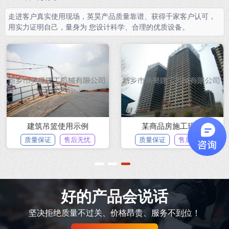
走进客户真实使用现场，英昊产品质量靠谱、获得千家客户认可，
用实力证明自己，量身为 您设计科学、合理的优质设备。
建筑吊篮使用示例
某商品房施工现场
质量保证
售后无忧
质量保证
售后无忧
1
2
3
好的产品会说话
坚决拒绝质量不过关、价格昂贵、服务不到位！