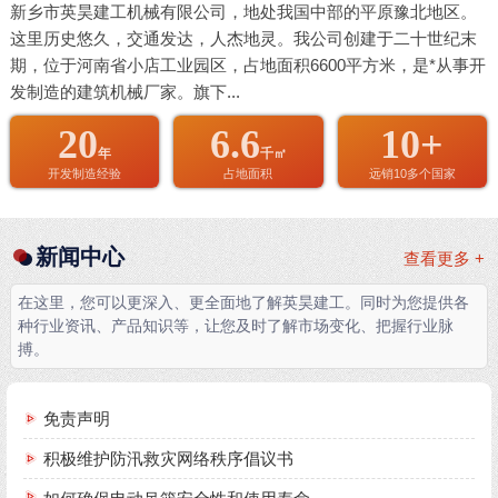
新乡市英昊建工机械有限公司，地处我国中部的平原豫北地区。
这里历史悠久，交通发达，人杰地灵。我公司创建于二十世纪末
期，位于河南省小店工业园区，占地面积6600平方米，是*从事开
发制造的建筑机械厂家。旗下...
20
6.6
10+
年
千㎡
开发制造经验
占地面积
远销10多个国家
新闻中心
查看更多 +
在这里，您可以更深入、更全面地了解英昊建工。同时为您提供各
种行业资讯、产品知识等，让您及时了解市场变化、把握行业脉
搏。
免责声明
积极维护防汛救灾网络秩序倡议书