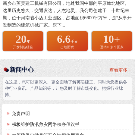
新乡市英昊建工机械有限公司，地处我国中部的平原豫北地区。
这里历史悠久，交通发达，人杰地灵。我公司创建于二十世纪末
期，位于河南省小店工业园区，占地面积6600平方米，是*从事开
发制造的建筑机械厂家。旗下...
20
6.6
10+
年
千㎡
开发制造经验
占地面积
远销10多个国家
新闻中心
查看更多 +
在这里，您可以更深入、更全面地了解英昊建工。同时为您提供各
种行业资讯、产品知识等，让您及时了解市场变化、把握行业脉
搏。
免责声明
积极维护防汛救灾网络秩序倡议书