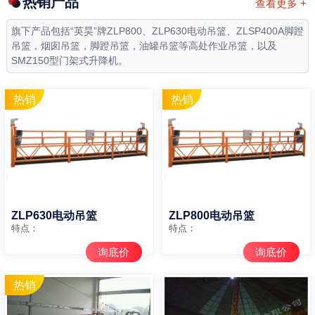
热销产品
查看更多 +
旗下产品包括“英昊”牌ZLP800、ZLP630电动吊篮、ZLSP400A脚蹬
吊篮，烟囱吊篮，脚蹬吊篮，油罐吊篮等高处作业吊篮，以及
SMZ150型门架式升降机。
ZLP630电动吊篮
ZLP800电动吊篮
特点：
特点：
询底价
询底价