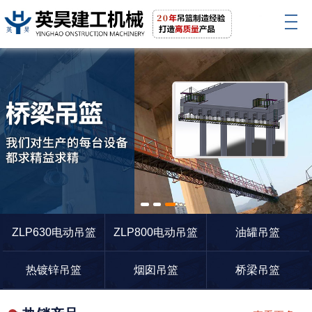
1
2
3
ZLP630电动吊篮
ZLP800电动吊篮
油罐吊篮
热镀锌吊篮
烟囱吊篮
桥梁吊篮