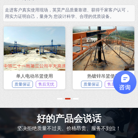
走进客户真实使用现场，英昊产品质量靠谱、获得千家客户认可，
用实力证明自己，量身为 您设计科学、合理的优质设备。
单人电动吊篮使用
热镀锌吊篮使用
质量保证
售后无忧
质量保证
售后无忧
1
2
3
好的产品会说话
坚决拒绝质量不过关、价格昂贵、服务不到位！