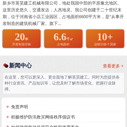
新乡市英昊建工机械有限公司，地处我国中部的平原豫北地区。
这里历史悠久，交通发达，人杰地灵。我公司创建于二十世纪末
期，位于河南省小店工业园区，占地面积6600平方米，是*从事开
发制造的建筑机械厂家。旗下...
20
6.6
10+
年
千㎡
开发制造经验
占地面积
远销10多个国家
新闻中心
查看更多 +
在这里，您可以更深入、更全面地了解英昊建工。同时为您提供各
种行业资讯、产品知识等，让您及时了解市场变化、把握行业脉
搏。
免责声明
积极维护防汛救灾网络秩序倡议书