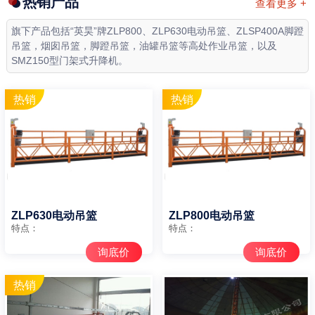
热销产品
查看更多 +
旗下产品包括“英昊”牌ZLP800、ZLP630电动吊篮、ZLSP400A脚蹬
吊篮，烟囱吊篮，脚蹬吊篮，油罐吊篮等高处作业吊篮，以及
SMZ150型门架式升降机。
ZLP630电动吊篮
ZLP800电动吊篮
特点：
特点：
询底价
询底价