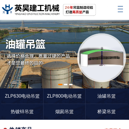
1
2
3
ZLP630电动吊篮
ZLP800电动吊篮
油罐吊篮
热镀锌吊篮
烟囱吊篮
桥梁吊篮